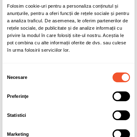
Folosim cookie-uri pentru a personaliza conținutul și
anunțurile, pentru a oferi funcții de rețele sociale și pentru
Adaugă în coș
a analiza traficul. De asemenea, le oferim partenerilor de
rețele sociale, de publicitate și de analize informații cu
privire la modul în care folosiți site-ul nostru. Aceștia le
pot combina cu alte informații oferite de dvs. sau culese
Sunt de acord cu
politica de confidentialitate
a datelor cu
în urma folosirii serviciilor lor.
caracter personal.
Selecția
Necesare
consimțământului
Solicită informații
Garanție acumulatori
Preferinţe
Statistici
Detalii ale produsului
Marketing
Marca
VARTA