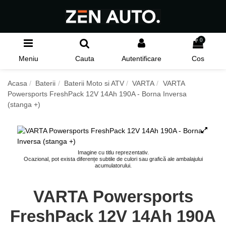
0
Meniu
Cauta
Autentificare
Cos
Acasa
Baterii
Baterii Moto si ATV
VARTA
VARTA
Powersports FreshPack 12V 14Ah 190A - Borna Inversa
(stanga +)
Imagine cu titlu reprezentativ.
Ocazional, pot exista diferențe subtile de culori sau grafică ale ambalajului
acumulatorului.
VARTA Powersports
FreshPack 12V 14Ah 190A