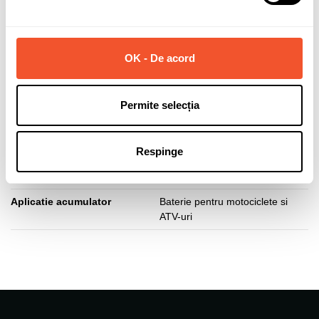
Capacitate (Ah)
14
Curent pornire (A)
190
OK - De acord
Polaritate borne
Inversa (stanga +)
Lungime acumulator (mm)
136
Permite selecția
Latime acumulator (mm)
91
Inaltime acumulator (mm)
168
Respinge
Tip fixare baza
B00
Aplicatie acumulator
Baterie pentru motociclete si
ATV-uri