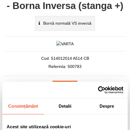
- Borna Inversa (stanga +)
Bornă normală VS inversă
Cod:
514012014 A514 CB
Referinta:
500783
Stoc epuizat
192,53 lei
Consimțământ
Detalii
Despre
TVA inclus
Acest site utilizează cookie-uri