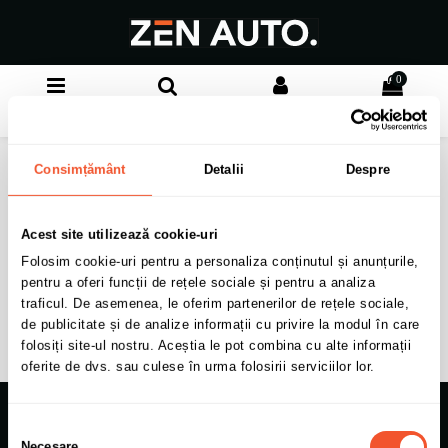
0
Meniu
Cauta
Autentificare
Cos
Acasa
Baterii
Baterii Moto si ATV
Consimțământ
Detalii
Despre
Baterii Moto si ATV
Acest site utilizează cookie-uri
Folosim cookie-uri pentru a personaliza conținutul și anunțurile,
Nu am gasit produse.
pentru a oferi funcții de rețele sociale și pentru a analiza
traficul. De asemenea, le oferim partenerilor de rețele sociale,
de publicitate și de analize informații cu privire la modul în care
folosiți site-ul nostru. Aceștia le pot combina cu alte informații
oferite de dvs. sau culese în urma folosirii serviciilor lor.
Selecția
Informatii
Suport clienti
Contacteaza-
Necesare