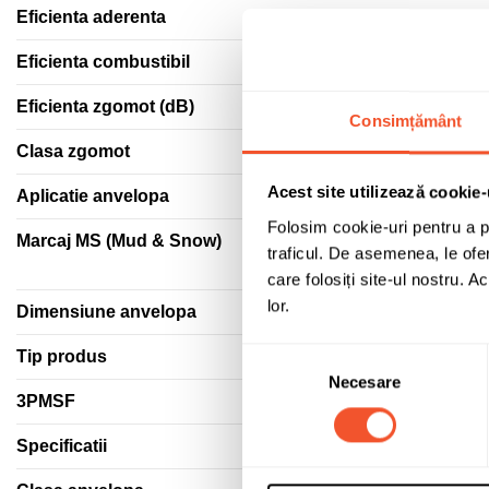
Eficienta aderenta
Eficienta combustibil
Eficienta zgomot (dB)
Consimțământ
Clasa zgomot
Acest site utilizează cookie-
Aplicatie anvelopa
Folosim cookie-uri pentru a pe
Marcaj MS (Mud & Snow)
traficul. De asemenea, le ofer
care folosiți site-ul nostru. A
lor.
Dimensiune anvelopa
Selecția
Tip produs
Necesare
consimțământului
3PMSF
Specificatii