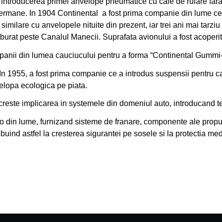
 introducerea primei anvelope pneumatice cu cale de rulare fara 
Germane. In 1904 Continental
a fost prima companie din lume ce 
imilare cu anvelopele nituite din prezent, iar trei ani mai tarzi
zburat peste Canalul Manecii. Suprafata avionului a fost acoperi
ompanii din lumea cauciucului pentru a forma “Continental Gumm
 In 1955, a fost prima companie ce a introdus suspensii pentru 
velopa ecologica pe piata.
reste implicarea in systemele din domeniul auto, introducand te
 auto din lume, furnizand sisteme de franare, componente ale propu
ribuind astfel la cresterea sigurantei pe sosele si la protectia 