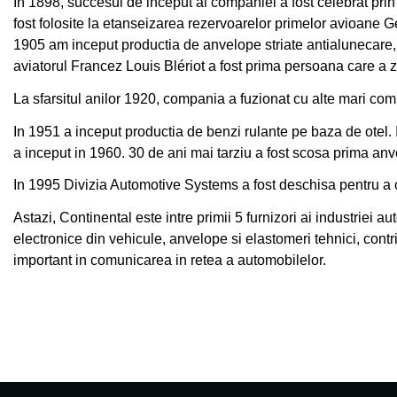
In 1898, succesul de inceput al companiei a fost celebrat prin
fost folosite la etanseizarea rezervoarelor primelor avioane 
1905 am inceput productia de anvelope striate antialunecare, s
aviatorul Francez Louis Blériot a fost prima persoana care a 
La sfarsitul anilor 1920, compania a fuzionat cu alte mari c
In 1951 a inceput productia de benzi rulante pe baza de otel.
a inceput in 1960. 30 de ani mai tarziu a fost scosa prima an
In 1995 Divizia Automotive Systems a fost deschisa pentru a c
Astazi, Continental este intre primii 5 furnizori ai industriei
electronice din vehicule, anvelope si elastomeri tehnici, cont
important in comunicarea in retea a automobilelor.