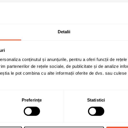
B
B
72
Detalii
B
uri
Autoturisme
rsonaliza conținutul și anunțurile, pentru a oferi funcții de rețele
DA - Anvelopa pentru utilizare p
im partenerilor de rețele sociale, de publicitate și de analize info
season
ceștia le pot combina cu alte informații oferite de dvs. sau culese î
215/50 R19
B
Preferinţe
Statistici
DA - Simbol "Munte cu fulg de ne
215/50 R 19 93 T