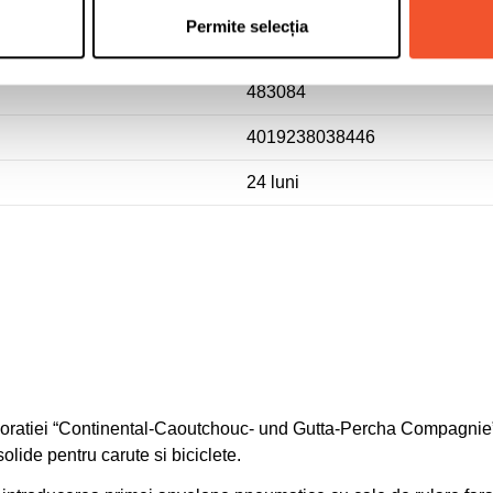
C1
Permite selecția
0355479
483084
4019238038446
24 luni
poratiei “Continental-Caoutchouc- und Gutta-Percha Compagnie”
lide pentru carute si biciclete.