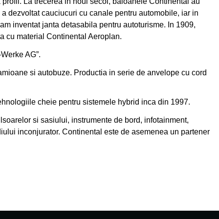
profil. La trecerea in noul secol, baloanele Continental au
a dezvoltat cauciucuri cu canale pentru automobile, iar in
u am inventat janta detasabila pentru autoturisme. In 1909,
ta cu material Continental Aeroplan.
i-Werke AG”.
camioane si autobuze. Productia in serie de anvelope cu cord
hnologiile cheie pentru sistemele hybrid inca din 1997.
lsoarelor si sasiului, instrumente de bord, infotainment,
mediului inconjurator. Continental este de asemenea un partener