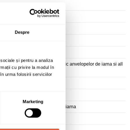
Despre
 sociale și pentru a analiza
e noroi si zapada, marcaj specific anvelopelor de iarna si all
rmații cu privire la modul în
n urma folosirii serviciilor
Marketing
a" - Potrivita pentru conditii de iarna