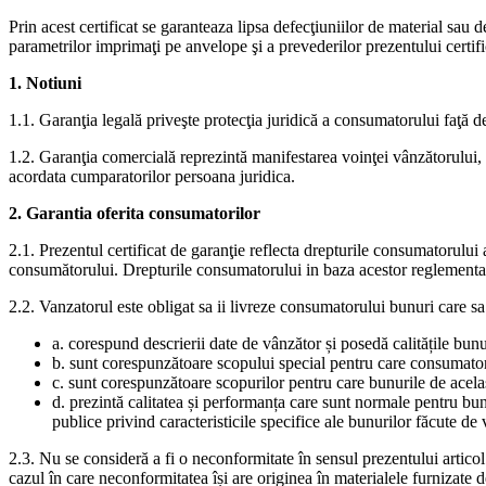
Prin acest certificat se garanteaza lipsa defecţiuniilor de materia
parametrilor imprimaţi pe anvelope şi a prevederilor prezentului certifi
1. Notiuni
1.1. Garanţia legală priveşte protecţia juridică a consumatorului faţă de
1.2. Garanţia comercială reprezintă manifestarea voinţei vânzătorului, 
acordata cumparatorilor persoana juridica.
2. Garantia oferita consumatorilor
2.1. Prezentul certificat de garanţie reflecta drepturile consumatorului
consumătorului. Drepturile consumatorului in baza acestor reglementar
2.2. Vanzatorul este obligat sa ii livreze consumatorului bunuri care sa 
a. corespund descrierii date de vânzător și posedă calitățile bu
b. sunt corespunzătoare scopului special pentru care consumatorul 
c. sunt corespunzătoare scopurilor pentru care bunurile de acelaș
d. prezintă calitatea și performanța care sunt normale pentru bun
publice privind caracteristicile specifice ale bunurilor făcute de
2.3. Nu se consideră a fi o neconformitate în sensul prezentului artico
cazul în care neconformitatea își are originea în materialele furnizate