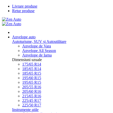
Livrare produse
Retur produse
Anvelope auto
Autoturisme, SUV și Autoutilitare
Anvelope de Vara
Anvelope All Season
Anvelope de Iarna
Dimensiuni uzuale
175/65 R14
185/65 R14
185/65 R15
195/60 R15
195/65 R15
205/55 R16
205/60 R16
215/65 R16
225/45 R17
225/50 R17
Instrumente utile