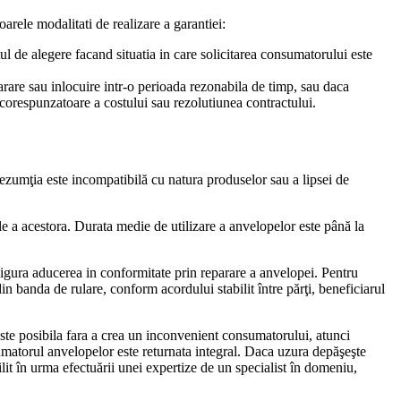
arele modalitati de realizare a garantiei:
ul de alegere facand situatia in care solicitarea consumatorului este
arare sau inlocuire intr-o perioada rezonabila de timp, sau daca
corespunzatoare a costului sau rezolutiunea contractului.
rezumţia este incompatibilă cu natura produselor sau a lipsei de
ale a acestora. Durata medie de utilizare a anvelopelor este până la
asigura aducerea in conformitate prin reparare a anvelopei. Pentru
 banda de rulare, conform acordului stabilit între părţi, beneficiarul
 este posibila fara a crea un inconvenient consumatorului, atunci
matorul anvelopelor este returnata integral. Daca uzura depăşeşte
lit în urma efectuării unei expertize de un specialist în domeniu,