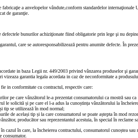
l sau de fabricaţie a anvelopelor vândute,conform standardelor inter
cat de garanţie.
 defectele bunurilor achiziţionate fiind obligatorie prin lege şi nu depin
garantul, care se autoresponsabilizează pentru anumite defecte. În preze
 acordate in baza Legii nr. 449/2003 privind vânzarea produselor şi garan
i vizeaza garantia legala acordata in caz de neconformitate a produsului
fie in conformitate cu contractul, respectiv care:
nurilor pe care vânzătorul le-a prezentat consumatorului ca mostră sau ca
le solicită și pe care el l-a adus la cunoștința vânzătorului la încheiere
i tip se utilizează în mod normal;
urile de același tip și la care consumatorul se poate aștepta în mod rezon
 vânzător, producător sau reprezentantul acestuia, în special în reclame sa
l în cazul în care, la încheierea contractului, consumatorul cunoștea sa
 de consumator.