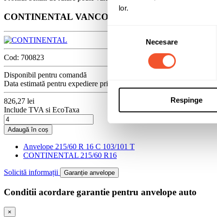
lor.
CONTINENTAL VANCONTACT 4SEASON 215/60 R
Selecția
Necesare
consimțământului
Cod:
700823
Disponibil pentru comandă
Data estimată pentru expediere prin curier: Astăzi, 07/08/2026
Respinge
826,27 lei
Include TVA si EcoTaxa
Adaugă în coș
Anvelope 215/60 R 16 C 103/101 T
CONTINENTAL 215/60 R16
Solicită informații
Garanție anvelope
Conditii acordare garantie pentru anvelope auto
×