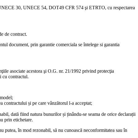
naţionale UNECE 30, UNECE 54, DOT49 CFR 574 şi ETRTO, cu respectarea
de de contract.
ntul document, prin garantie comerciala se întelege si garantia
ţiile asociate acestora şi O.G. nr. 21/1992 privind protecţia
 cu contractul.
 model;
a contractului și pe care vânzătorul l-a acceptat;
abil, dată fiind natura bunurilor și ținându-se seama de orice declarații
u prin etichetare.
u nu putea, în mod rezonabil, să nu cunoască neconformitatea sau în