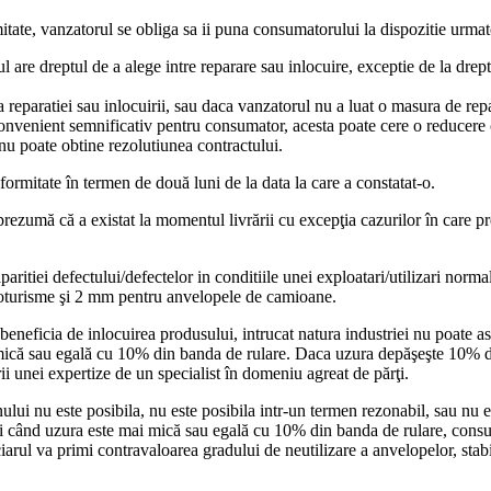
mitate, vanzatorul se obliga sa ii puna consumatorului la dispozitie urmato
 are dreptul de a alege intre reparare sau inlocuire, exceptie de la drept
a reparatiei sau inlocuirii, sau daca vanzatorul nu a luat o masura de rep
convenient semnificativ pentru consumator, acesta poate cere o reducere 
 nu poate obtine rezolutiunea contractului.
ormitate în termen de două luni de la data la care a constatat-o.
 prezumă că a existat la momentul livrării cu excepţia cazurilor în care p
aritiei defectului/defectelor in conditiile unei exploatari/utilizari norm
utoturisme şi 2 mm pentru anvelopele de camioane.
 beneficia de inlocuirea produsului, intrucat natura industriei nu poate 
 mică sau egală cu 10% din banda de rulare. Daca uzura depăşeşte 10% din
ii unei expertize de un specialist în domeniu agreat de părţi.
unului nu este posibila, nu este posibila intr-un termen rezonabil, sau nu
i când uzura este mai mică sau egală cu 10% din banda de rulare, consu
iarul va primi contravaloarea gradului de neutilizare a anvelopelor, stabi