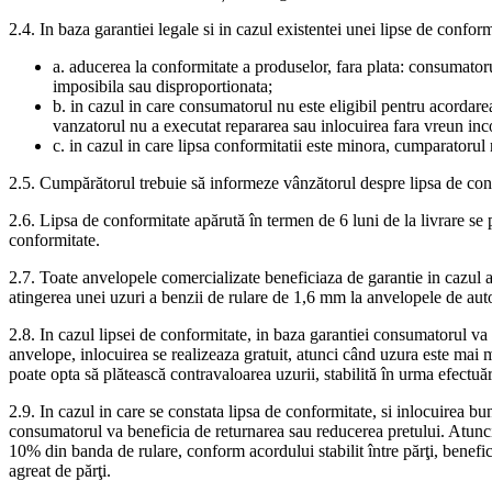
2.4. In baza garantiei legale si in cazul existentei unei lipse de confor
a. aducerea la conformitate a produselor, fara plata: consumatorul
imposibila sau disproportionata;
b. in cazul in care consumatorul nu este eligibil pentru acordare
vanzatorul nu a executat repararea sau inlocuirea fara vreun in
c. in cazul in care lipsa conformitatii este minora, cumparatorul
2.5. Cumpărătorul trebuie să informeze vânzătorul despre lipsa de conf
2.6. Lipsa de conformitate apărută în termen de 6 luni de la livrare se
conformitate.
2.7. Toate anvelopele comercializate beneficiaza de garantie in cazul ap
atingerea unei uzuri a benzii de rulare de 1,6 mm la anvelopele de a
2.8. In cazul lipsei de conformitate, in baza garantiei consumatorul va
anvelope, inlocuirea se realizeaza gratuit, atunci când uzura este mai
poate opta să plătească contravaloarea uzurii, stabilită în urma efectuăr
2.9. In cazul in care se constata lipsa de conformitate, si inlocuirea b
consumatorul va beneficia de returnarea sau reducerea pretului. Atunc
10% din banda de rulare, conform acordului stabilit între părţi, benefic
agreat de părţi.