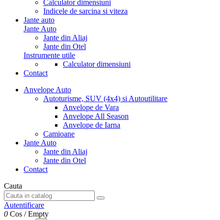
Calculator dimensiuni
Indicele de sarcina si viteza
Jante auto
Jante Auto
Jante din Aliaj
Jante din Otel
Instrumente utile
Calculator dimensiuni
Contact
Anvelope Auto
Autoturisme, SUV (4x4) si Autoutilitare
Anvelope de Vara
Anvelope All Season
Anvelope de Iarna
Camioane
Jante Auto
Jante din Aliaj
Jante din Otel
Contact
Cauta
Autentificare
0
Cos
/
Empty