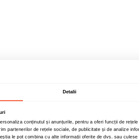
Detalii
uri
rsonaliza conținutul și anunțurile, pentru a oferi funcții de rețele
im partenerilor de rețele sociale, de publicitate și de analize info
ceștia le pot combina cu alte informații oferite de dvs. sau culese î