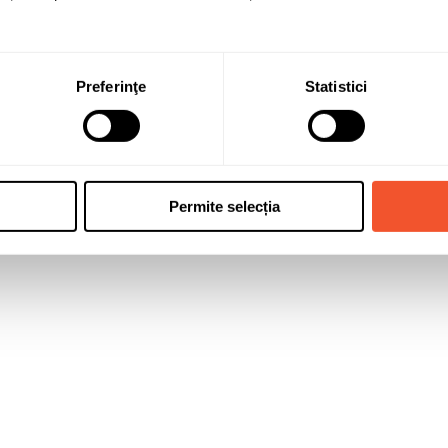
16C 103/101T
Preferinţe
Statistici
Permite selecția