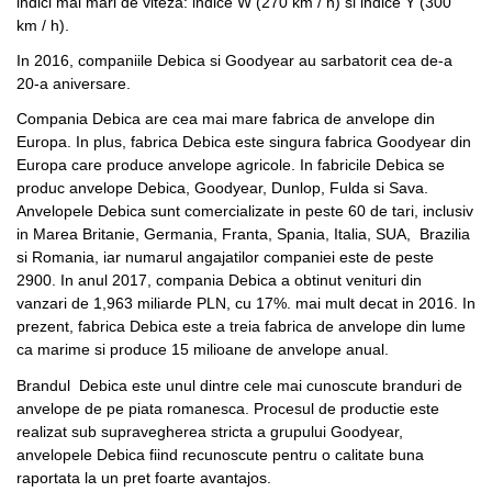
indici mai mari de viteza: indice W (270 km / h) si indice Y (300
km / h).
In 2016, companiile Debica si Goodyear au sarbatorit cea de-a
20-a aniversare.
Compania Debica are cea mai mare fabrica de anvelope din
Europa. In plus, fabrica Debica este singura fabrica Goodyear din
Europa care produce anvelope agricole. In fabricile Debica se
produc anvelope Debica, Goodyear, Dunlop, Fulda si Sava.
Anvelopele Debica sunt comercializate in peste 60 de tari, inclusiv
in Marea Britanie, Germania, Franta, Spania, Italia, SUA, Brazilia
si Romania, iar numarul angajatilor companiei este de peste
2900. In anul 2017, compania Debica a obtinut venituri din
vanzari de 1,963 miliarde PLN, cu 17%. mai mult decat in ​​2016. In
prezent, fabrica Debica este a treia fabrica de anvelope din lume
ca marime si produce 15 milioane de anvelope anual.
Brandul Debica este unul dintre cele mai cunoscute branduri de
anvelope de pe piata romanesca. Procesul de productie este
realizat sub supravegherea stricta a grupului Goodyear,
anvelopele Debica fiind recunoscute pentru o calitate buna
raportata la un pret foarte avantajos.