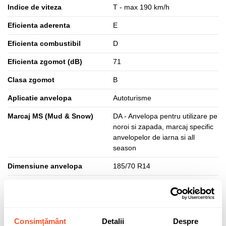
Indice de viteza
T - max 190 km/h
Eficienta aderenta
E
Eficienta combustibil
D
Eficienta zgomot (dB)
71
Clasa zgomot
B
Aplicatie anvelopa
Autoturisme
Marcaj MS (Mud & Snow)
DA - Anvelopa pentru utilizare pe
noroi si zapada, marcaj specific
anvelopelor de iarna si all
season
Dimensiune anvelopa
185/70 R14
Tip produs
B
3PMSF
DA - Simbol "Munte cu fulg de
nea" - Potrivita pentru conditii de
Consimțământ
Detalii
Despre
iarna