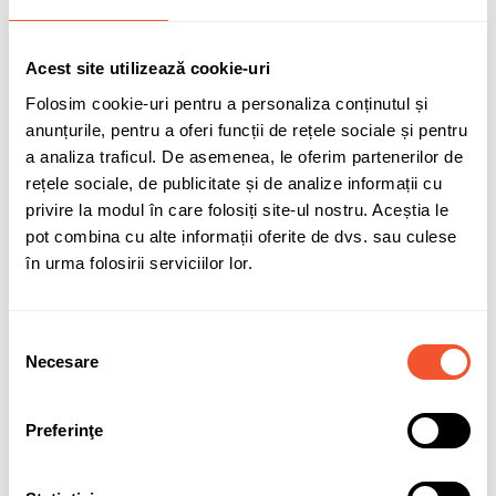
Specificatii
185/70R14 88 T
Acest site utilizează cookie-uri
Clasa anvelopa
C1
Folosim cookie-uri pentru a personaliza conținutul și
MPN
539624
anunțurile, pentru a oferi funcții de rețele sociale și pentru
EPREL
609950
a analiza traficul. De asemenea, le oferim partenerilor de
rețele sociale, de publicitate și de analize informații cu
EAN13
5452000593801
privire la modul în care folosiți site-ul nostru. Aceștia le
Garantie
24 luni
pot combina cu alte informații oferite de dvs. sau culese
în urma folosirii serviciilor lor.
În stocul furnizorului
20 Produse
Selecția
Necesare
Despre DEBICA
consimțământului
Info producator:
https://debica.com.pl/
Preferinţe
Compania Debica S.A. a fost infiintata in 1937 si in prezent este
cea mai mare fabrica de productie a grupului Goodyear din