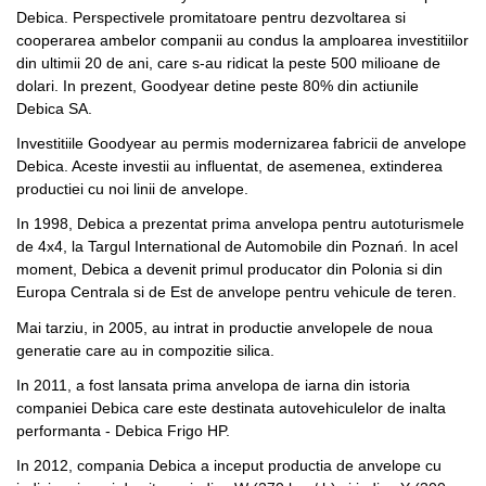
Debica. Perspectivele promitatoare pentru dezvoltarea si
cooperarea ambelor companii au condus la amploarea investitiilor
din ultimii 20 de ani, care s-au ridicat la peste 500 milioane de
dolari. In prezent, Goodyear detine peste 80% din actiunile
Debica SA.
Investitiile Goodyear au permis modernizarea fabricii de anvelope
Debica. Aceste investii au influentat, de asemenea, extinderea
productiei cu noi linii de anvelope.
In 1998, Debica a prezentat prima anvelopa pentru autoturismele
de 4x4, la Targul International de Automobile din Poznań. In acel
moment, Debica a devenit primul producator din Polonia si din
Europa Centrala si de Est de anvelope pentru vehicule de teren.
Mai tarziu, in 2005, au intrat in productie anvelopele de noua
generatie care au in compozitie silica.
In 2011, a fost lansata prima anvelopa de iarna din istoria
companiei Debica care este destinata autovehiculelor de inalta
performanta - Debica Frigo HP.
In 2012, compania Debica a inceput productia de anvelope cu