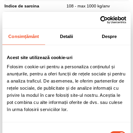
Indice de sarcina
108 - max 1000 kg/anv
Indice de viteza
V - max 240 km/h
Eficienta aderenta
B
Consimțământ
Detalii
Despre
Eficienta combustibil
B
Eficienta zgomot (dB)
73
Acest site utilizează cookie-uri
Clasa zgomot
B
Folosim cookie-uri pentru a personaliza conținutul și
Aplicatie anvelopa
Autoturisme
anunțurile, pentru a oferi funcții de rețele sociale și pentru
a analiza traficul. De asemenea, le oferim partenerilor de
Marcaj MS (Mud & Snow)
DA - Anvelopa pentru utilizare pe
noroi si zapada, marcaj specific
rețele sociale, de publicitate și de analize informații cu
anvelopelor de iarna si all
privire la modul în care folosiți site-ul nostru. Aceștia le
season
pot combina cu alte informații oferite de dvs. sau culese
în urma folosirii serviciilor lor.
Dimensiune anvelopa
255/60 R18
Tip produs
B
Selecția
3PMSF
DA - Simbol "Munte cu fulg de