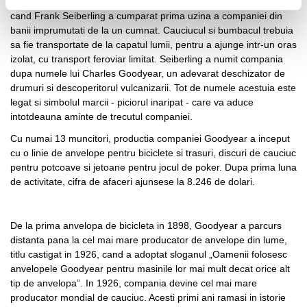
Goodyear Tire & Rubber Company a fost infiintata in anul 1898,
cand Frank Seiberling a cumparat prima uzina a companiei din
banii imprumutati de la un cumnat. Cauciucul si bumbacul trebuia
sa fie transportate de la capatul lumii, pentru a ajunge intr-un oras
izolat, cu transport feroviar limitat. Seiberling a numit compania
dupa numele lui Charles Goodyear, un adevarat deschizator de
drumuri si descoperitorul vulcanizarii. Tot de numele acestuia este
legat si simbolul marcii - piciorul inaripat - care va aduce
intotdeauna aminte de trecutul companiei.
Cu numai 13 muncitori, productia companiei Goodyear a inceput
cu o linie de anvelope pentru biciclete si trasuri, discuri de cauciuc
pentru potcoave si jetoane pentru jocul de poker. Dupa prima luna
de activitate, cifra de afaceri ajunsese la 8.246 de dolari.
De la prima anvelopa de bicicleta in 1898, Goodyear a parcurs
distanta pana la cel mai mare producator de anvelope din lume,
titlu castigat in 1926, cand a adoptat sloganul „Oamenii folosesc
anvelopele Goodyear pentru masinile lor mai mult decat orice alt
tip de anvelopa”. In 1926, compania devine cel mai mare
producator mondial de cauciuc. Acesti primi ani ramasi in istorie