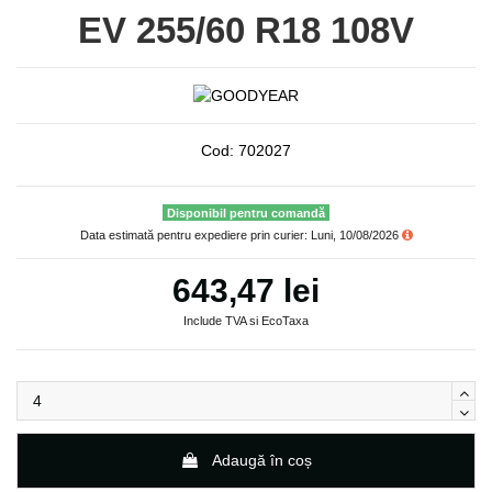
EV 255/60 R18 108V
Cod:
702027
Disponibil pentru comandă
Data estimată pentru expediere prin curier: Luni, 10/08/2026
643,47 lei
Include TVA si EcoTaxa
Adaugă în coș