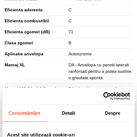
Eficienta aderenta
C
Eficienta combustibil
C
Eficienta zgomot (dB)
71
Clasa zgomot
B
Aplicatie anvelopa
Autoturisme
Marcaj XL
DA - Anvelopa cu peretii laterali
ranforsati pentru a putea sustine
o greutate sporita
Marcaj MS (Mud & Snow)
DA - Anvelopa pentru utilizare pe
noroi si zapada, marcaj specific
anvelopelor de iarna si all
season
Consimțământ
Detalii
Despre
Dimensiune anvelopa
165/70 R14
Tip produs
B
Acest site utilizează cookie-uri