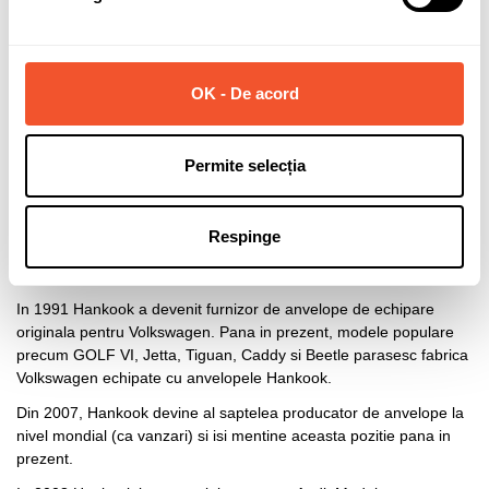
Hankook este unul dintre cei mai importanti producatori de
anvelope la nivel mondial. Clasat pe locul al saptelea in lume ca
vanzari (5.163 miliarde de euro in 2016), producatorul de
anvelope Hankook
ocupa in prezent locul cinci la nivel mondial, ca
OK - De acord
volum de productie (103 milioane de unitati in 2016). Fondata in
1941 in Coreea de Sud, compania Hankook are 8 fabrici: Coreea
(2), China (3), SUA, Ungaria si Indonezia. Anvelopele Hankook
Permite selecția
sunt comercializate in peste 180 de tari, iar numarul angajatilor
companiei a depasit 22.000, compania fiind foarte bine
reprezentata in Europa prin intermediul productiei sustinute de la
Respinge
fabrica din Ungaria - sursa principala si pentru anvelopele
comercializate in Romania.
In 1991 Hankook a devenit furnizor de anvelope de echipare
originala pentru Volkswagen. Pana in prezent, modele populare
precum GOLF VI, Jetta, Tiguan, Caddy si Beetle parasesc fabrica
Volkswagen echipate cu anvelopele Hankook.
Din 2007, Hankook devine al saptelea producator de anvelope la
nivel mondial (ca vanzari) si isi mentine aceasta pozitie pana in
prezent.