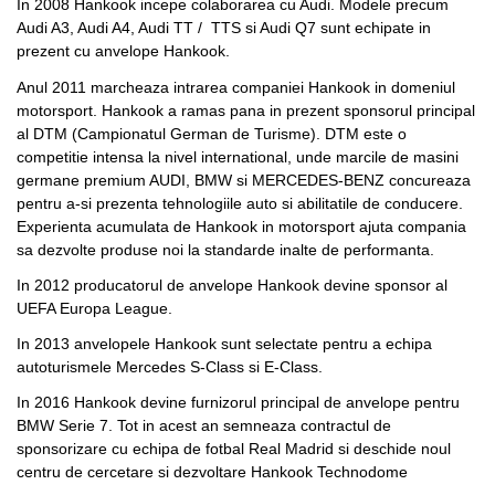
In 2008 Hankook incepe colaborarea cu Audi. Modele precum
Audi A3, Audi A4, Audi TT / TTS si Audi Q7 sunt echipate in
prezent cu anvelope Hankook.
Anul 2011 marcheaza intrarea companiei Hankook in domeniul
motorsport. Hankook a ramas pana in prezent sponsorul principal
al DTM (Campionatul German de Turisme). DTM este o
competitie intensa la nivel international, unde marcile de masini
germane premium AUDI, BMW si MERCEDES-BENZ concureaza
pentru a-si prezenta tehnologiile auto si abilitatile de conducere.
Experienta acumulata de Hankook in motorsport ajuta compania
sa dezvolte produse noi la standarde inalte de performanta.
In 2012 producatorul de anvelope Hankook devine sponsor al
UEFA Europa League.
In 2013 anvelopele Hankook sunt selectate pentru a echipa
autoturismele Mercedes S-Class si E-Class.
In 2016 Hankook devine furnizorul principal de anvelope pentru
BMW Serie 7. Tot in acest an semneaza contractul de
sponsorizare cu echipa de fotbal Real Madrid si deschide noul
centru de cercetare si dezvoltare Hankook Technodome