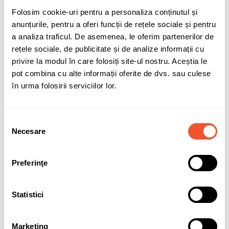
3PMSF
DA - Simbol "Munte cu fulg de
Folosim cookie-uri pentru a personaliza conținutul și
nea" - Potrivita pentru conditii de
anunțurile, pentru a oferi funcții de rețele sociale și pentru
iarna
a analiza traficul. De asemenea, le oferim partenerilor de
Specificatii
165/70R14 85 T XL
rețele sociale, de publicitate și de analize informații cu
privire la modul în care folosiți site-ul nostru. Aceștia le
Clasa anvelopa
C1
pot combina cu alte informații oferite de dvs. sau culese
MPN
1027726
în urma folosirii serviciilor lor.
EPREL
524279
EAN13
8808563526508
Selecția
Necesare
consimțământului
Garantie
24 luni
Preferinţe
În stocul furnizorului
20 Produse
Statistici
Despre HANKOOK
Info producator:
https://hankooktire.com/
Marketing