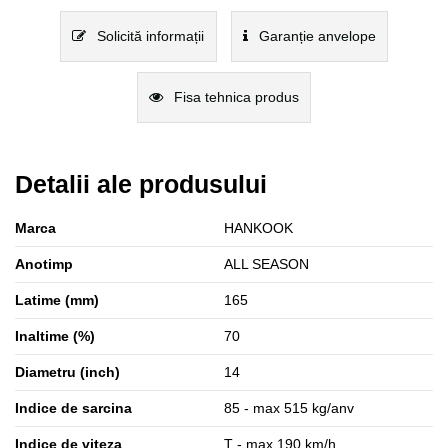
Solicită informații
Garanție anvelope
Fisa tehnica produs
Detalii ale produsului
Marca
HANKOOK
Anotimp
ALL SEASON
Latime (mm)
165
Inaltime (%)
70
Diametru (inch)
14
Indice de sarcina
85 - max 515 kg/anv
Indice de viteza
T - max 190 km/h