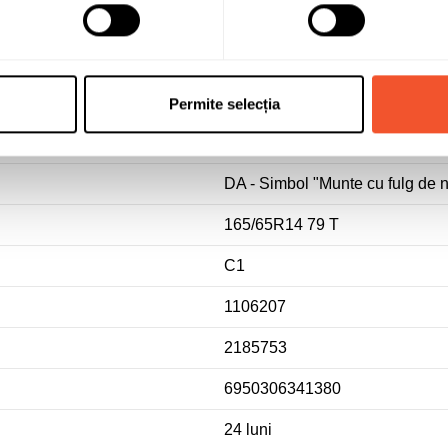
Autoturisme
DA - Anvelopa pentru utilizare p
season
Permite selecția
165/65 R14
DA - Simbol "Munte cu fulg de ne
165/65R14 79 T
C1
1106207
2185753
6950306341380
24 luni