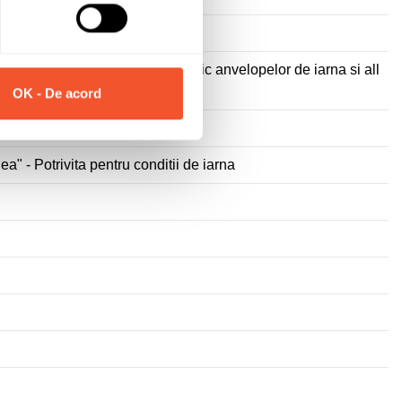
e noroi si zapada, marcaj specific anvelopelor de iarna si all
OK - De acord
a" - Potrivita pentru conditii de iarna