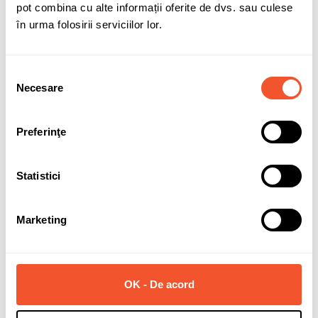
season
pot combina cu alte informații oferite de dvs. sau culese
în urma folosirii serviciilor lor.
Protectie janta
DA
Dimensiune anvelopa
305/40 R20
Selecția
Tip produs
B
Necesare
consimțământului
3PMSF
DA - Simbol "Munte cu fulg de
nea" - Potrivita pentru conditii de
Preferinţe
iarna
Specificatii
305/40 R 20 112 V XL
Statistici
Clasa anvelopa
C1
MPN
0354490
Marketing
EPREL
481546
EAN13
4019238697841
OK - De acord
Garantie
24 luni