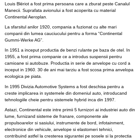
Louis Blériot a fost prima persoana care a zburat peste Canalul
Manecii. Suprafata avionului a fost acoperita cu material
Continental Aeroplan.
La sfarsitul anilor 1920, compania a fuzionat cu alte mari
companii din lumea cauciucului pentru a forma “Continental
Gummi-Werke AG”.
In 1951 a inceput productia de benzi rulante pe baza de otel. In
1955, a fost prima companie ce a introdus suspensii pentru
camioane si autobuze. Productia in serie de anvelope cu cord a
inceput in 1960. 30 de ani mai tarziu a fost scosa prima anvelopa
ecologica pe piata.
In 1995 Divizia Automotive Systems a fost deschisa pentru a
creste implicarea in systemele din domeniul auto, introducand
tehnologiile cheie pentru sistemele hybrid inca din 1997.
Astazi, Continental este intre primii 5 furnizori ai industriei auto din
lume, furnizand sisteme de franare, componente ale
propulsoarelor si sasiului, instrumente de bord, infotainment,
electronice din vehicule, anvelope si elastomeri tehnici,
contribuind astfel la cresterea sigurantei pe sosele si la protectia