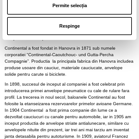
În stocul furnizorului
8 Produse
Permite selecția
Despre CONTINENTAL
Respinge
Info producator:
https://www.continental-tires.com/
Continental a fost fondat in Hanovra in 1871 sub numele
corporatiei “Continental-Caoutchouc- und Gutta-Percha
Compagnie”. Productia
la principala fabrica din Hanovra includea
produse usoare din cauciuc, materiale cauciucate, anvelope
solide pentru carute si biciclete.
In 1898, succesul de inceput al companiei a fost celebrat prin
introducerea primei anvelope pneumatice cu cale de rulare fara
profil. La trecerea in noul secol, baloanele Continental au fost
folosite la etanseizarea rezervoarelor primelor avioane Germane.
In 1904 Continental
a fost prima companie din lume ce a
dezvoltat cauciucuri cu canale pentru automobile, iar in 1905 am
inceput productia de anvelope striate antialunecare, similare cu
anvelopele nituite din prezent, iar trei ani mai tarziu am inventat
janta detasabila pentru autoturisme. In 1909, aviatorul Francez