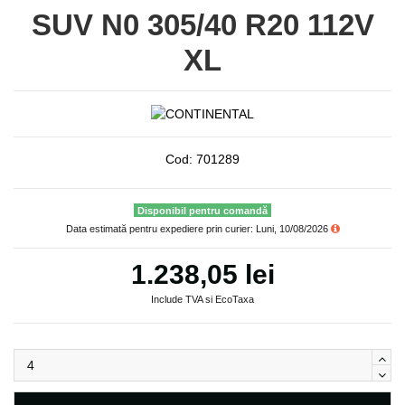
SUV N0 305/40 R20 112V
XL
Cod:
701289
Disponibil pentru comandă
Data estimată pentru expediere prin curier: Luni, 10/08/2026
1.238,05 lei
Include TVA si EcoTaxa