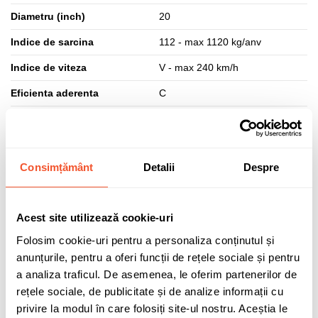
Diametru (inch)
20
Indice de sarcina
112 - max 1120 kg/anv
Indice de viteza
V - max 240 km/h
Eficienta aderenta
C
Eficienta combustibil
D
Eficienta zgomot (dB)
75
Consimțământ
Detalii
Despre
Clasa zgomot
B
Aplicatie anvelopa
SUV
Acest site utilizează cookie-uri
Marcaj XL
DA - Anvelopa cu peretii laterali
ranforsati pentru a putea sustine
Folosim cookie-uri pentru a personaliza conținutul și
o greutate sporita
anunțurile, pentru a oferi funcții de rețele sociale și pentru
a analiza traficul. De asemenea, le oferim partenerilor de
Marcaj MS (Mud & Snow)
DA - Anvelopa pentru utilizare pe
rețele sociale, de publicitate și de analize informații cu
noroi si zapada, marcaj specific
anvelopelor de iarna si all
privire la modul în care folosiți site-ul nostru. Aceștia le