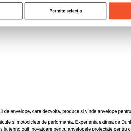
609587
Permite selecția
3188649820504
24 luni
li de anvelope, care dezvolta, produce si vinde anvelope pentru
hicule si motociclete de performanta. Experienta extinsa de Dun
us la tehnologii inovatoare pentru anvelopele proiectate pentru