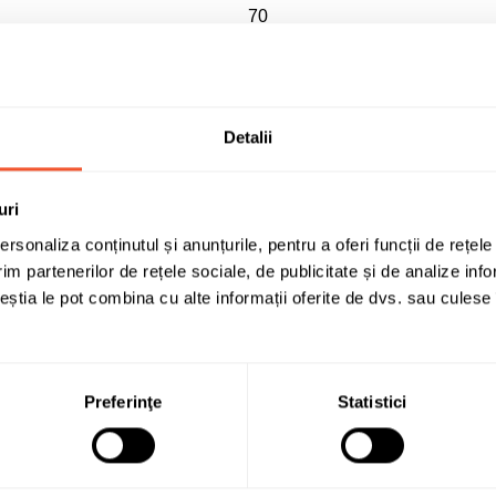
70
B
Autoturisme
Detalii
DA - Anvelopa pentru utilizare p
season
uri
195/65 R15
rsonaliza conținutul și anunțurile, pentru a oferi funcții de rețele
B
im partenerilor de rețele sociale, de publicitate și de analize info
ceștia le pot combina cu alte informații oferite de dvs. sau culese î
DA - Simbol "Munte cu fulg de ne
195/65R15 91 T
Preferinţe
Statistici
C1
528970