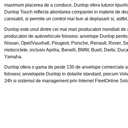
maximum placerea de a conduce, Dunlop ofera tuturor tipurilor
Dunlop Touch reflecta abordarea companiei in materie de dezvo
carosabil, si permite un control mai bun al deplasarii si, astfe
Dunlop este unul dintre cei mai mari producatori mondiali de an
producatori de autovehicule folosesc anvelope Dunlop pentr
Nissan, Opel/Vauxhall, Peugeot, Porsche, Renault, Rover, Se
motociclete, inclusiv Aprilia, Benelli, BMW, Buell, Derbi, 
Yamaha.
Dunlop ofera o gama de peste 130 de anvelope comerciale ad
folosesc anvelopele Dunlop in dotarile standard, precum Volv
24h si sistemul de management prin Internet FleetOnline Solut