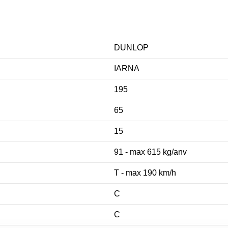
DUNLOP
IARNA
195
65
15
91 - max 615 kg/anv
T - max 190 km/h
C
C