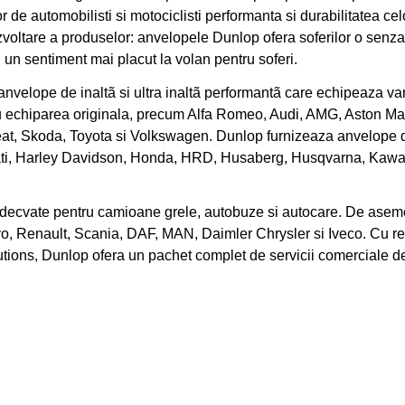
 de automobilisti si motociclisti performanta si durabilitatea ce
ltare a produselor: anvelopele Dunlop ofera soferilor o senzati
l, un sentiment mai placut la volan pentru soferi.
velope de inaltã si ultra inaltã performantã care echipeaza varia
u echiparea originala, precum Alfa Romeo, Audi, AMG, Aston Ma
at, Skoda, Toyota si Volkswagen. Dunlop furnizeaza anvelope de
Ducati, Harley Davidson, Honda, HRD, Husaberg, Husqvarna, Kaw
ecvate pentru camioane grele, autobuze si autocare. De aseme
o, Renault, Scania, DAF, MAN, Daimler Chrysler si Iveco. Cu re
ions, Dunlop ofera un pachet complet de servicii comerciale dedi