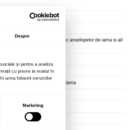
Despre
e noroi si zapada, marcaj specific anvelopelor de iarna si all
 sociale și pentru a analiza
rmații cu privire la modul în
n urma folosirii serviciilor
a" - Potrivita pentru conditii de iarna
Marketing