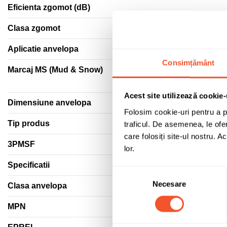
Eficienta zgomot (dB)
Clasa zgomot
Aplicatie anvelopa
Consimțământ
Marcaj MS (Mud & Snow)
Acest site utilizează cookie-
Dimensiune anvelopa
Folosim cookie-uri pentru a pe
Tip produs
traficul. De asemenea, le ofer
care folosiți site-ul nostru. A
3PMSF
lor.
Specificatii
Selecția
Necesare
consimțământului
Clasa anvelopa
MPN