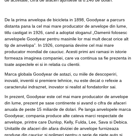
de activitate, cifra de afaceri ajunsese la 8.246 de dolari.
De la prima anvelopa de bicicleta in 1898, Goodyear a parcurs
distanta pana la cel mai mare producator de anvelope din lume,
titlu castigat in 1926, cand a adoptat sloganul „Oamenii folosesc
anvelopele Goodyear pentru masinile lor mai mult decat orice alt
tip de anvelopa”. In 1926, compania devine cel mai mare
producator mondial de cauciuc. Acesti primi ani ramasi in istorie
formeaza imaginea companiei, care va continua sa fie prezenta in
toate aspectele ei si in relatia cu clientii.
Marca globala Goodyear de astazi, cu miile de descoperiri,
inovatii, inventii si premiere tehnice, nu este decat o refexie a
caracterului indraznet, inovator si realist al fondatorilor sai.
In prezent, Goodyear este cel mai mare producator de anvelope
din lume, prezent pe sase continente si avand o cifra de afaceri
anuala de peste 15 miliarde de dolari. Pe langa anvelopele marca
Goodyear, compania produce alte cateva marci respectate de
anvelope, printre care Dunlop, Kelly, Fulda, Lee, Sava si Debica.
Unitatile de afaceri din afara diviziei de anvelope furnizeaza
produse din cauciuc si polimeri pentru o serie de piete auto si