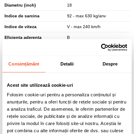
Diametru (inch)
18
Indice de sarcina
92 - max 630 kg/anv
Indice de viteza
V - max 240 km/h
Eficienta aderenta
B
Eficienta combustibil
D
Eficienta zgomot (dB)
72
Consimțământ
Detalii
Despre
Clasa zgomot
B
Aplicatie anvelopa
Autoturisme
Acest site utilizează cookie-uri
Marcaj XL
DA - Anvelopa cu peretii laterali
Folosim cookie-uri pentru a personaliza conținutul și
ranforsati pentru a putea sustine
anunțurile, pentru a oferi funcții de rețele sociale și pentru
o greutate sporita
a analiza traficul. De asemenea, le oferim partenerilor de
Marcaj MS (Mud & Snow)
DA - Anvelopa pentru utilizare pe
rețele sociale, de publicitate și de analize informații cu
noroi si zapada, marcaj specific
privire la modul în care folosiți site-ul nostru. Aceștia le
anvelopelor de iarna si all
pot combina cu alte informații oferite de dvs. sau culese
season