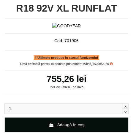
R18 92V XL RUNFLAT
Cod:
701906
Ultimele produse în stocul furnizorului
Data estimată pentru expediere prin curier: Mâine, 07/08/2026
755,26 lei
Include TVA si EcoTaxa
Adaugă în coș