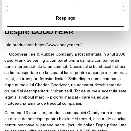
În stocul furnizorului
2 Produse
Respinge
Despre GOODYEAR
Info producator:
https://www.goodyear.eu/
Goodyear Tire & Rubber Company a fost infiintata in anul 1898,
cand Frank Seiberling a cumparat prima uzina a companiei din
banii imprumutati de la un cumnat. Cauciucul si bumbacul trebuia
sa fie transportate de la capatul lumii, pentru a ajunge intr-un oras
izolat, cu transport feroviar limitat. Seiberling a numit compania
dupa numele lui Charles Goodyear, un adevarat deschizator de
drumuri si descoperitorul vulcanizarii. Tot de numele acestuia este
legat si simbolul marcii - piciorul inaripat - care va aduce
intotdeauna aminte de trecutul companiei.
Cu numai 13 muncitori, productia companiei Goodyear a inceput
cu o linie de anvelope pentru biciclete si trasuri, discuri de cauciuc
pentru potcoave si jetoane pentru jocul de poker. Dupa prima luna