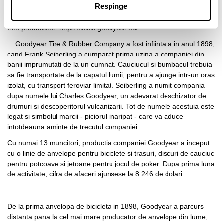
Despre GOODYEAR
Respinge
Info producator:
https://www.goodyear.eu/
Goodyear Tire & Rubber Company a fost infiintata in anul 1898,
cand Frank Seiberling a cumparat prima uzina a companiei din
banii imprumutati de la un cumnat. Cauciucul si bumbacul trebuia
sa fie transportate de la capatul lumii, pentru a ajunge intr-un oras
izolat, cu transport feroviar limitat. Seiberling a numit compania
dupa numele lui Charles Goodyear, un adevarat deschizator de
drumuri si descoperitorul vulcanizarii. Tot de numele acestuia este
legat si simbolul marcii - piciorul inaripat - care va aduce
intotdeauna aminte de trecutul companiei.
Cu numai 13 muncitori, productia companiei Goodyear a inceput
cu o linie de anvelope pentru biciclete si trasuri, discuri de cauciuc
pentru potcoave si jetoane pentru jocul de poker. Dupa prima luna
de activitate, cifra de afaceri ajunsese la 8.246 de dolari.
De la prima anvelopa de bicicleta in 1898, Goodyear a parcurs
distanta pana la cel mai mare producator de anvelope din lume,