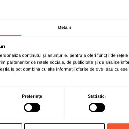
73
B
Detalii
Autoturisme
DA - Anvelopa cu peretii laterali
uri
DA
rsonaliza conținutul și anunțurile, pentru a oferi funcții de rețele
im partenerilor de rețele sociale, de publicitate și de analize info
255/50 R20
ceștia le pot combina cu alte informații oferite de dvs. sau culese î
B
255/50 R 20 109 Y XL
Preferinţe
Statistici
C1
1540993
491399