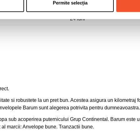
Permite selecția
4024063004177
24 luni
rect.
tate si robustete la un pret bun. Acestea asigura un kilometraj foa
anvelopele Barum sunt alegerea potrivita pentru dumneavoastra.
a sub acoperirea puternicului Grup Continental. Barum este unu
t al marcii: Anvelope bune. Tranzactii bune.