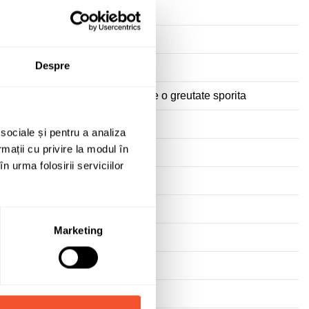
Despre
 ranforsati pentru a putea sustine o greutate sporita
 sociale și pentru a analiza
rmații cu privire la modul în
n urma folosirii serviciilor
Marketing