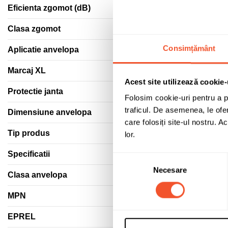
Eficienta zgomot (dB)
Clasa zgomot
Consimțământ
Aplicatie anvelopa
Marcaj XL
Acest site utilizează cookie-
Protectie janta
Folosim cookie-uri pentru a pe
traficul. De asemenea, le ofer
Dimensiune anvelopa
care folosiți site-ul nostru. A
Tip produs
lor.
Specificatii
Selecția
Necesare
consimțământului
Clasa anvelopa
MPN
EPREL