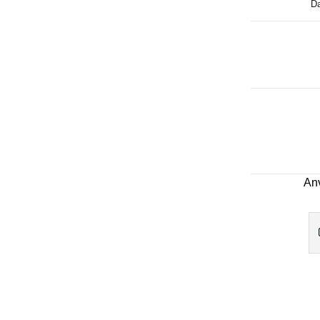
Da
An