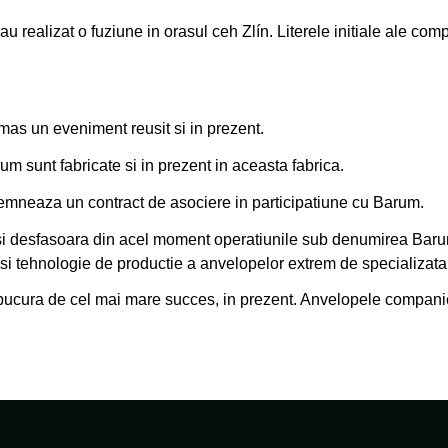
 realizat o fuziune in orasul ceh Zlín. Literele initiale ale co
mas un eveniment reusit si in prezent.
m sunt fabricate si in prezent in aceasta fabrica.
mneaza un contract de asociere in participatiune cu Barum.
si desfasoara din acel moment operatiunile sub denumirea Barum
e si tehnologie de productie a anvelopelor extrem de specializata 
bucura de cel mai mare succes, in prezent. Anvelopele compani