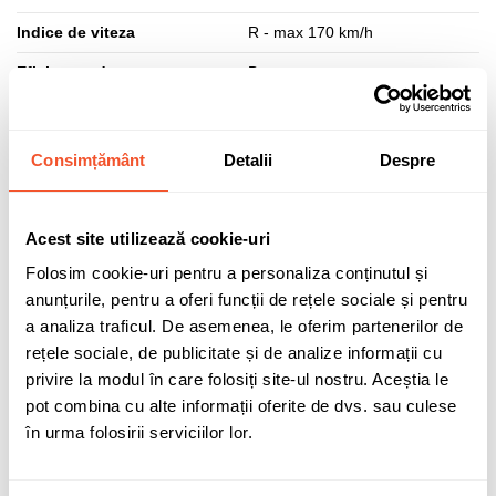
Indice de viteza
R - max 170 km/h
Eficienta aderenta
B
Eficienta combustibil
D
Eficienta zgomot (dB)
71
Consimțământ
Detalii
Despre
Clasa zgomot
B
Aplicatie anvelopa
Autoutilitare
Acest site utilizează cookie-uri
Dimensiune anvelopa
205/75 R16
Folosim cookie-uri pentru a personaliza conținutul și
anunțurile, pentru a oferi funcții de rețele sociale și pentru
Tip utilizare
CARGO
a analiza traficul. De asemenea, le oferim partenerilor de
Tip produs
B
rețele sociale, de publicitate și de analize informații cu
privire la modul în care folosiți site-ul nostru. Aceștia le
Specificatii
205/75R16C 113/111 R
pot combina cu alte informații oferite de dvs. sau culese
Clasa anvelopa
C2
în urma folosirii serviciilor lor.
MPN
566940