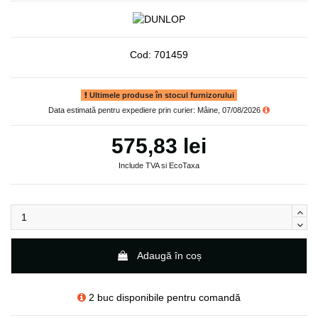
Cod:
701459
Ultimele produse în stocul furnizorului
Data estimată pentru expediere prin curier: Mâine, 07/08/2026
575,83 lei
Include TVA si EcoTaxa
Adaugă în coș
2 buc disponibile pentru comandă