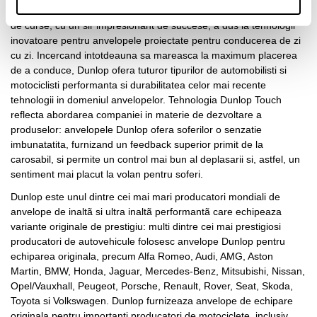
Dunlop in domeniul anvelopelor pentru masini sport si motociclete
de curse, cu un sir impresionant de succese, a dus la tehnologii
inovatoare pentru anvelopele proiectate pentru conducerea de zi
cu zi. Incercand intotdeauna sa mareasca la maximum placerea
de a conduce, Dunlop ofera tuturor tipurilor de automobilisti si
motociclisti performanta si durabilitatea celor mai recente
tehnologii in domeniul anvelopelor. Tehnologia Dunlop Touch
reflecta abordarea companiei in materie de dezvoltare a
produselor: anvelopele Dunlop ofera soferilor o senzatie
imbunatatita, furnizand un feedback superior primit de la
carosabil, si permite un control mai bun al deplasarii si, astfel, un
sentiment mai placut la volan pentru soferi.
Dunlop este unul dintre cei mai mari producatori mondiali de
anvelope de inaltã si ultra inaltã performantã care echipeaza
variante originale de prestigiu: multi dintre cei mai prestigiosi
producatori de autovehicule folosesc anvelope Dunlop pentru
echiparea originala, precum Alfa Romeo, Audi, AMG, Aston
Martin, BMW, Honda, Jaguar, Mercedes-Benz, Mitsubishi, Nissan,
Opel/Vauxhall, Peugeot, Porsche, Renault, Rover, Seat, Skoda,
Toyota si Volkswagen. Dunlop furnizeaza anvelope de echipare
originala pentru importanti producatori de motociclete, inclusiv