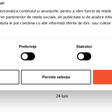
uri
70
rsonaliza conținutul și anunțurile, pentru a oferi funcții de rețele
B
im partenerilor de rețele sociale, de publicitate și de analize info
ceștia le pot combina cu alte informații oferite de dvs. sau culese î
AUTOTURISME
175/65 R15
175/65R15 84 H
Preferinţe
Statistici
C1
Z-107 169
586842
Permite selecția
6938112624262
24 luni