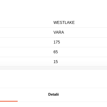
WESTLAKE
VARA
175
65
15
84 - max 500 kg/anv
H - max 210 km/h
B
Detalii
D