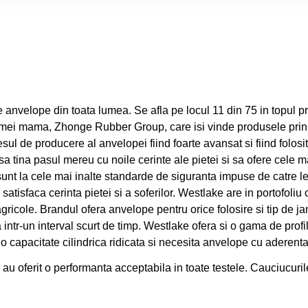
 anvelope din toata lumea. Se afla pe locul 11 din 75 in topul pr
rmei mama, Zhonge Rubber Group, care isi vinde produsele prin 
sul de producere al anvelopei fiind foarte avansat si fiind folo
 tina pasul mereu cu noile cerinte ale pietei si sa ofere cele ma
nt la cele mai inalte standarde de siguranta impuse de catre leg
atisfaca cerinta pietei si a soferilor. Westlake are in portofoliu
ricole. Brandul ofera anvelope pentru orice folosire si tip de j
sa intr-un interval scurt de timp. Westlake ofera si o gama de pr
 o capacitate cilindrica ridicata si necesita anvelope cu aderent
si au oferit o performanta acceptabila in toate testele. Cauciuc