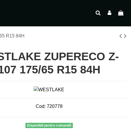
65 R15 84H
STLAKE ZUPERECO Z-
107 175/65 R15 84H
Cod:
720778
Disponibil pentru comandă