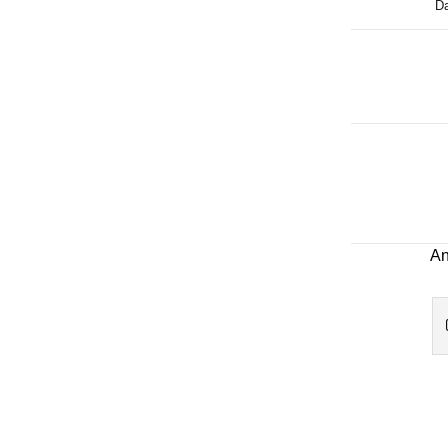
Da
An