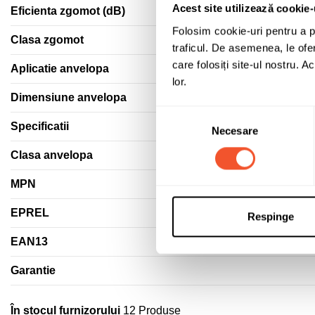
Acest site utilizează cookie-
Eficienta zgomot (dB)
Folosim cookie-uri pentru a pe
Clasa zgomot
traficul. De asemenea, le ofer
care folosiți site-ul nostru. A
Aplicatie anvelopa
lor.
Dimensiune anvelopa
Selecția
Specificatii
Necesare
consimțământului
Clasa anvelopa
MPN
EPREL
Respinge
EAN13
Garantie
În stocul furnizorului
12 Produse