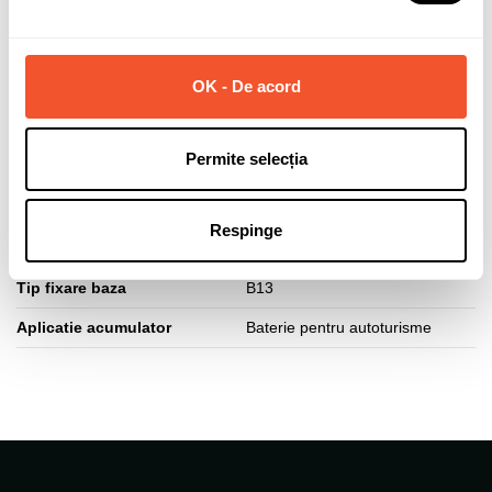
Capacitate (Ah)
105
Curent pornire (A)
950
OK - De acord
Polaritate borne
Normala (dreapta +)
Tehnologie Start-Stop
DA
Permite selecția
Lungime acumulator (mm)
394
Latime acumulator (mm)
175
Respinge
Inaltime acumulator (mm)
190
Tip fixare baza
B13
Aplicatie acumulator
Baterie pentru autoturisme