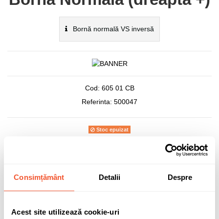
Bornă normală VS inversă
Cod:
605 01 CB
Referinta:
500047
Stoc epuizat
1.072,04 lei
TVA inclus
Consimțământ
Detalii
Despre
Acest site utilizează cookie-uri