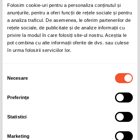
Folosim cookie-uri pentru a personaliza conținutul și
Adaugă în coș
anunțurile, pentru a oferi funcții de rețele sociale și pentru
a analiza traficul. De asemenea, le oferim partenerilor de
rețele sociale, de publicitate și de analize informații cu
privire la modul în care folosiți site-ul nostru. Aceștia le
pot combina cu alte informații oferite de dvs. sau culese
Sunt de acord cu
politica de confidentialitate
a datelor cu
în urma folosirii serviciilor lor.
caracter personal.
Selecția
Necesare
consimțământului
Solicită informații
Garanție acumulatori
Preferinţe
Detalii ale produsului
Statistici
Marca
BANNER
Marketing