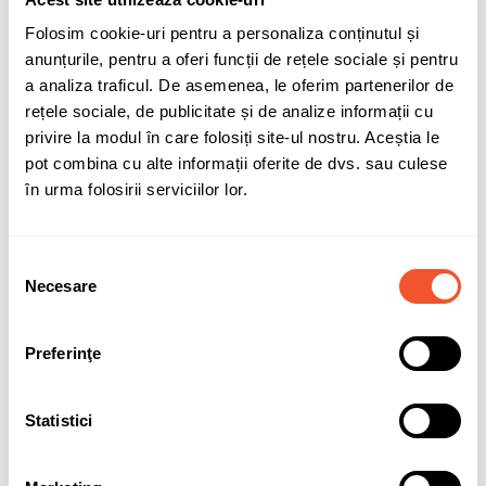
Folosim cookie-uri pentru a personaliza conținutul și
Adaugă în coș
anunțurile, pentru a oferi funcții de rețele sociale și pentru
a analiza traficul. De asemenea, le oferim partenerilor de
compatibilitate-SMF202
rețele sociale, de publicitate și de analize informații cu
privire la modul în care folosiți site-ul nostru. Aceștia le
pot combina cu alte informații oferite de dvs. sau culese
Sunt de acord cu
politica de confidentialitate
a datelor cu
în urma folosirii serviciilor lor.
caracter personal.
Selecția
Necesare
consimțământului
Solicită informații
Garanție acumulatori
Preferinţe
Statistici
Detalii ale produsului