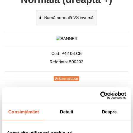
Bornă normală VS inversă
Cod:
P42 08 CB
Referinta:
500202
Stoc epuizat
280,68 lei
TVA inclus
Consimțământ
Detalii
Despre
Acest site utilizează cookie-uri