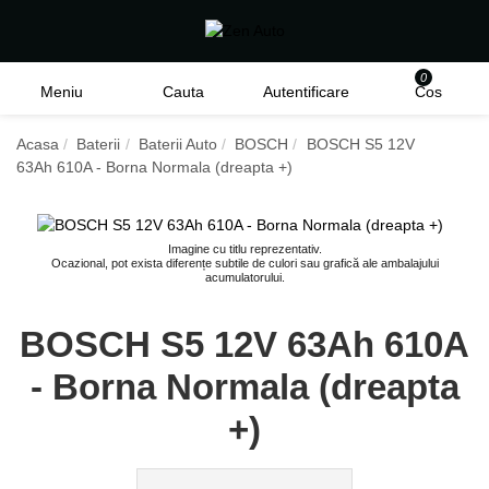
0
Meniu
Cauta
Autentificare
Cos
Acasa
Baterii
Baterii Auto
BOSCH
BOSCH S5 12V
63Ah 610A - Borna Normala (dreapta +)
Imagine cu titlu reprezentativ.
Ocazional, pot exista diferențe subtile de culori sau grafică ale ambalajului
acumulatorului.
BOSCH S5 12V 63Ah 610A
- Borna Normala (dreapta
+)