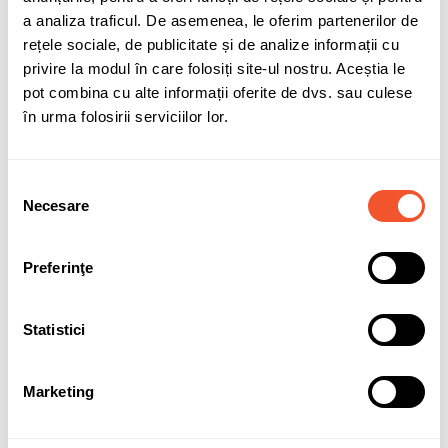
a analiza traficul. De asemenea, le oferim partenerilor de
compatibilitate-SMF027
rețele sociale, de publicitate și de analize informații cu
privire la modul în care folosiți site-ul nostru. Aceștia le
pot combina cu alte informații oferite de dvs. sau culese
Sunt de acord cu
politica de confidentialitate
a datelor cu
în urma folosirii serviciilor lor.
caracter personal.
Selecția
Necesare
consimțământului
Solicită informații
Garanție acumulatori
Preferinţe
Statistici
Detalii ale produsului
Marketing
Marca
BOSCH
Capacitate (Ah)
63