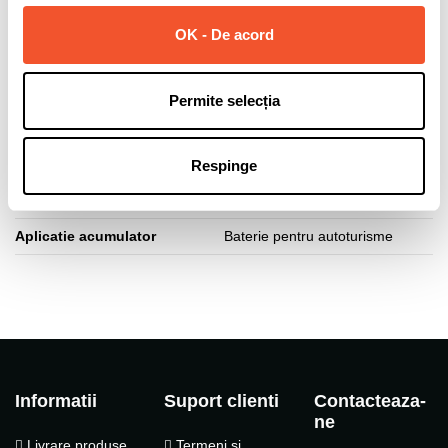
Curent pornire (A)
610
OK - De acord
Polaritate borne
Normala (dreapta +)
Lungime acumulator (mm)
242
Permite selecția
Latime acumulator (mm)
175
Inaltime acumulator (mm)
190
Respinge
Tip fixare baza
B13
Aplicatie acumulator
Baterie pentru autoturisme
Informatii
Suport clienti
Contacteaza-
ne
Livrare produse
Termeni si