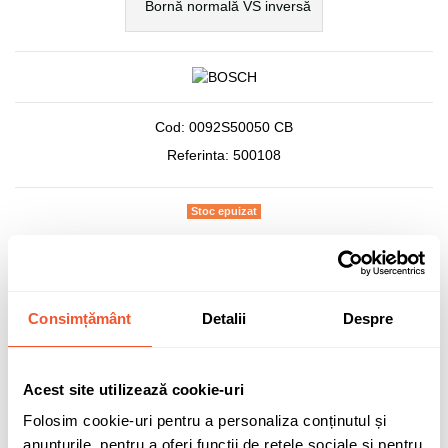
Bornă normală VS inversă
Cod:
0092S50050 CB
Referinta:
500108
Stoc epuizat
351,75 lei
TVA inclus
Consimțământ
Detalii
Despre
Acest site utilizează cookie-uri
Folosim cookie-uri pentru a personaliza conținutul și
Adaugă în coș
anunțurile, pentru a oferi funcții de rețele sociale și pentru