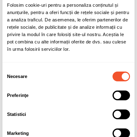
Adaugă în coș
Folosim cookie-uri pentru a personaliza conținutul și
anunțurile, pentru a oferi funcții de rețele sociale și pentru
a analiza traficul. De asemenea, le oferim partenerilor de
compatibilitate-SMF100
compatibilitate-SMF096
rețele sociale, de publicitate și de analize informații cu
privire la modul în care folosiți site-ul nostru. Aceștia le
pot combina cu alte informații oferite de dvs. sau culese
Sunt de acord cu
politica de confidentialitate
a datelor cu
în urma folosirii serviciilor lor.
caracter personal.
Selecția
Necesare
consimțământului
Solicită informații
Garanție acumulatori
Preferinţe
Detalii ale produsului
Statistici
Marca
QWP
Marketing