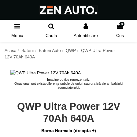
0
Meniu
Cauta
Autentificare
Cos
Acasa
Baterii
Baterii Auto
QWP
QWP Ultra Power
12V 70Ah 640A
Imagine cu titlu reprezentativ.
Ocazional, pot exista diferențe subtile de culori sau grafică ale ambalajului
acumulatorului.
QWP Ultra Power 12V
70Ah 640A
Borna Normala (dreapta +)