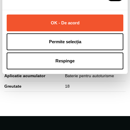
Capacitate (Ah)
70
Curent pornire (A)
640
OK - De acord
Polaritate borne
Normala (dreapta +)
Lungime acumulator (mm)
278
Permite selecția
Latime acumulator (mm)
175
Inaltime acumulator (mm)
175
Respinge
Tip fixare baza
B13
Aplicatie acumulator
Baterie pentru autoturisme
Greutate
18