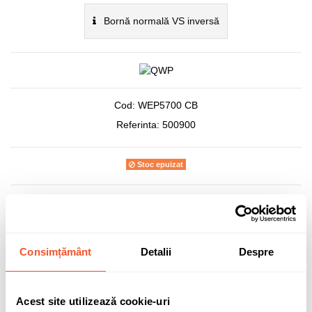
Bornă normală VS inversă
Cod:
WEP5700 CB
Referinta:
500900
Stoc epuizat
332,87 lei
TVA inclus
Consimțământ
Detalii
Despre
Acest site utilizează cookie-uri