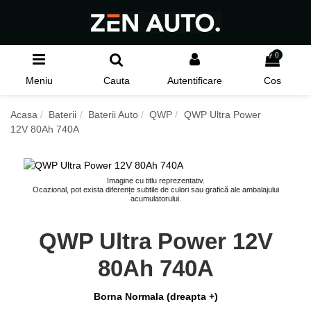
0
Meniu
Cauta
Autentificare
Cos
Acasa
Baterii
Baterii Auto
QWP
QWP Ultra Power
12V 80Ah 740A
Imagine cu titlu reprezentativ.
Ocazional, pot exista diferențe subtile de culori sau grafică ale ambalajului
acumulatorului.
QWP Ultra Power 12V
80Ah 740A
Borna Normala (dreapta +)