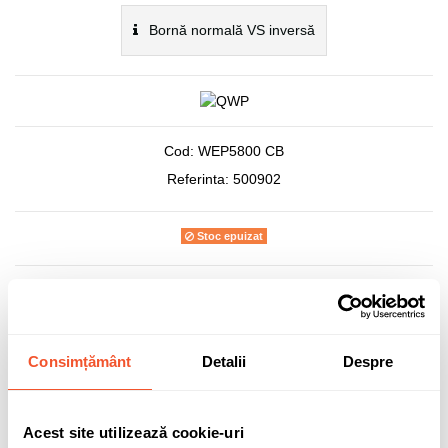
Bornă normală VS inversă
Cod:
WEP5800 CB
Referinta:
500902
Stoc epuizat
401,96 lei
TVA inclus
Consimțământ
Detalii
Despre
Acest site utilizează cookie-uri