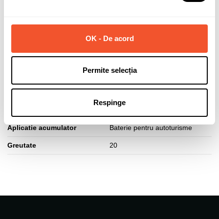
Capacitate (Ah)
80
Curent pornire (A)
740
OK - De acord
Polaritate borne
Normala (dreapta +)
Lungime acumulator (mm)
315
Permite selecția
Latime acumulator (mm)
175
Inaltime acumulator (mm)
175
Respinge
Tip fixare baza
B13
Aplicatie acumulator
Baterie pentru autoturisme
Greutate
20