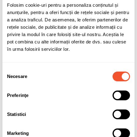
Adaugă în coș
Folosim cookie-uri pentru a personaliza conținutul și
anunțurile, pentru a oferi funcții de rețele sociale și pentru
a analiza traficul. De asemenea, le oferim partenerilor de
compatibilitate-SMF115
rețele sociale, de publicitate și de analize informații cu
privire la modul în care folosiți site-ul nostru. Aceștia le
pot combina cu alte informații oferite de dvs. sau culese
Sunt de acord cu
politica de confidentialitate
a datelor cu
în urma folosirii serviciilor lor.
caracter personal.
Selecția
Necesare
consimțământului
Solicită informații
Garanție acumulatori
Preferinţe
Detalii ale produsului
Statistici
Marca
QWP
Marketing