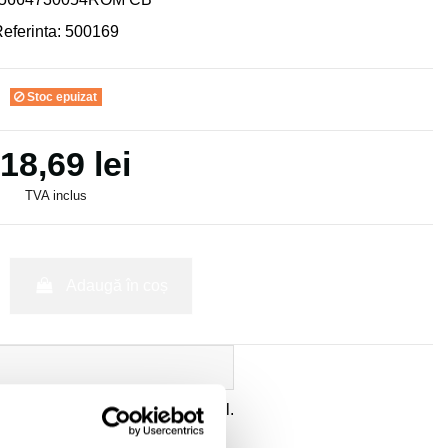
eferinta:
500169
Stoc epuizat
18,69 lei
TVA inclus
Adaugă în coș
ate
a datelor cu caracter personal.