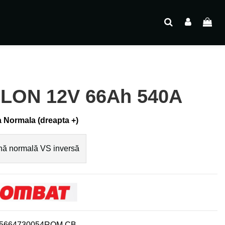
ON 12V 66Ah 540A
 Normala (dreapta +)
ă normală VS inversă
5664730054ROM CB