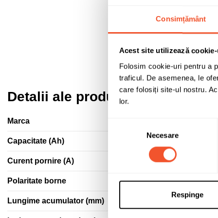
Consimțământ
Acest site utilizează cookie-
Folosim cookie-uri pentru a pe
traficul. De asemenea, le ofer
care folosiți site-ul nostru. A
Detalii ale produsului
lor.
Marca
Selecția
Necesare
consimțământului
Capacitate (Ah)
Curent pornire (A)
Polaritate borne
Respinge
Lungime acumulator (mm)