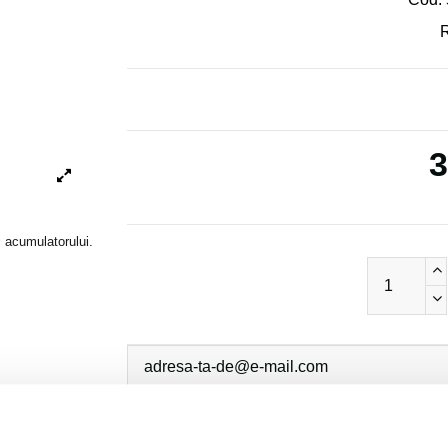
R
3
i acumulatorului.
Sunt de acord cu
politica de confidentialit