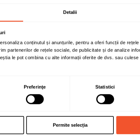
Detalii
Solicită infor
uri
rsonaliza conținutul și anunțurile, pentru a oferi funcții de rețele
im partenerilor de rețele sociale, de publicitate și de analize info
ceștia le pot combina cu alte informații oferite de dvs. sau culese î
ROMBAT
Preferinţe
Statistici
66
540
Normala (dreapta +)
Permite selecția
278