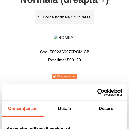
Bornă normală VS inversă
Cod:
58023A0076ROM CB
Referinta:
500160
Stoc epuizat
452,99 lei
TVA inclus
Consimțământ
Detalii
Despre
Acest site utilizează cookie-uri