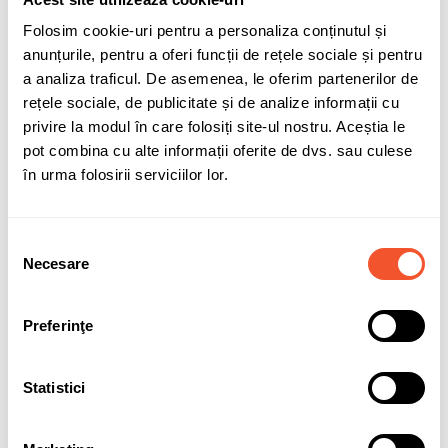
Folosim cookie-uri pentru a personaliza conținutul și
Adaugă în coș
anunțurile, pentru a oferi funcții de rețele sociale și pentru
a analiza traficul. De asemenea, le oferim partenerilor de
compatibilitate-SMF115
compatibilitate-SMF110
rețele sociale, de publicitate și de analize informații cu
privire la modul în care folosiți site-ul nostru. Aceștia le
pot combina cu alte informații oferite de dvs. sau culese
Sunt de acord cu
politica de confidentialitate
a datelor cu
în urma folosirii serviciilor lor.
caracter personal.
Selecția
Necesare
consimțământului
Solicită informații
Garanție acumulatori
Preferinţe
Statistici
Detalii ale produsului