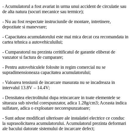
- Acumulatorul a fost avariat in urma unui accident de circulatie sau
de alta natura (socuri mecanice sau termice);
- Nu au fost respectate instruciunile de montare, intretinere,
depozitate si manevrare;
- Capacitatea acumulatorului este mai mica decat cea recomandata in
cartea tehnica a autovehiculuilui;
- Cumparatorul nu prezinta ceritificatul de garantie eliberat de
vanzator si factura de cumparare;
- Pentru autovehiculele folosite in regim comercial nu se
supradimensioneaza capacitatea acumulatorului;
- Valoarea tensiunii de incarcare masurata nu se incadreaza in
intervalul 13.8V – 14.4V;
- Densitatea electrolitului dupa reincarcare in toate elementele se
situeaza sub nivelul corespunzator, adica 1.28g/cm3; Aceasta indica
sulfatare, adica o exploatare necorespunzatoare;
- Sunt aduse modificari ulterioare ale instalatiei electrice ce conduc
la suprasolicitarea acumulatorului. Acumulatorul prezinta deformari
ale bacului datorate sistemului de incarcare defect;