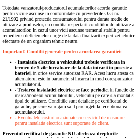
Totodata vanzatorul/producatorul acumulatorilor acorda garantie
pentru viciile ascunse in conformitate cu prevederile O.G nr.
21/1992 privind protectia consumatorului pentru durata medie de
utilizare a produselor, cu conditia respectarii conditiilor de utilizare a
acumulatorilor. In cazul unor vicii ascunse termenul stabilit pentru
remedierea deficientelor curge de la data finalizarii expertizei tehnice
efectuate de un organism tehnic neutru.
Important! Conditii generale pentru acordarea garantiei:
-
Instalatia electrica a vehiculului trebuie verificata in
termen de 5 zile lucratoare de la data intrarii in posesie a
bateriei
, in orice service autorizat RAR. Acest lucru atesta ca
alternatorul este in parametri si incarca in mod corespunzator
acumulatorul.
-
Testarea instalatiei electrice se face periodic
, in functie de
marca/modelul acumulatorului, vehicului pe care s-a montat si
tipul de utilizare. Conditiile sunt detaliate pe certificatul de
garantie, pe care va rugam sa il parcurgeti la receptionarea
acumulatorului.
- Eventualele costuri ocazionate cu serviciul de masurare
pentru instalatia electrica sunt suportate de client.
Prezentul certificat de garantie NU afecteaza drepturile