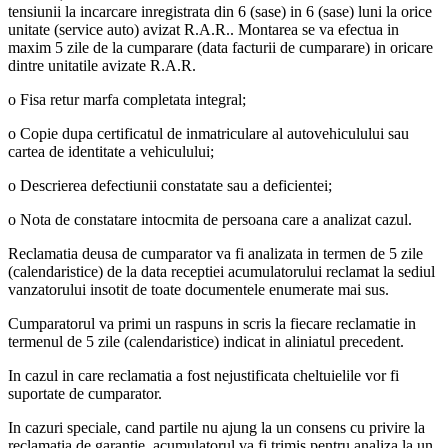
tensiunii la incarcare inregistrata din 6 (sase) in 6 (sase) luni la orice
unitate (service auto) avizat R.A.R.. Montarea se va efectua in
maxim 5 zile de la cumparare (data facturii de cumparare) in oricare
dintre unitatile avizate R.A.R.
o Fisa retur marfa completata integral;
o Copie dupa certificatul de inmatriculare al autovehiculului sau
cartea de identitate a vehiculului;
o Descrierea defectiunii constatate sau a deficientei;
o Nota de constatare intocmita de persoana care a analizat cazul.
Reclamatia deusa de cumparator va fi analizata in termen de 5 zile
(calendaristice) de la data receptiei acumulatorului reclamat la sediul
vanzatorului insotit de toate documentele enumerate mai sus.
Cumparatorul va primi un raspuns in scris la fiecare reclamatie in
termenul de 5 zile (calendaristice) indicat in aliniatul precedent.
In cazul in care reclamatia a fost nejustificata cheltuielile vor fi
suportate de cumparator.
In cazuri speciale, cand partile nu ajung la un consens cu privire la
reclamatia de garantie, acumulatorul va fi trimis pentru analiza la un