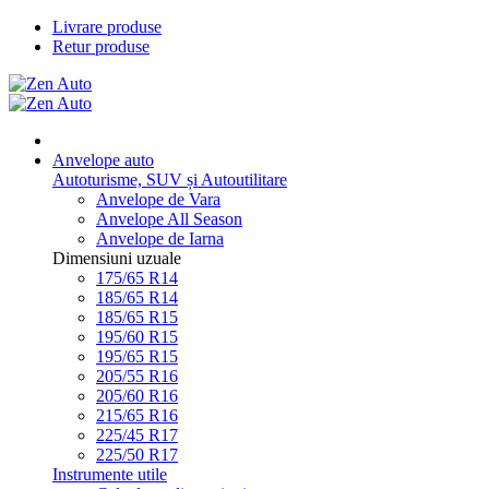
Livrare produse
Retur produse
Anvelope auto
Autoturisme, SUV și Autoutilitare
Anvelope de Vara
Anvelope All Season
Anvelope de Iarna
Dimensiuni uzuale
175/65 R14
185/65 R14
185/65 R15
195/60 R15
195/65 R15
205/55 R16
205/60 R16
215/65 R16
225/45 R17
225/50 R17
Instrumente utile