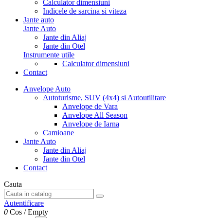
Calculator dimensiuni
Indicele de sarcina si viteza
Jante auto
Jante Auto
Jante din Aliaj
Jante din Otel
Instrumente utile
Calculator dimensiuni
Contact
Anvelope Auto
Autoturisme, SUV (4x4) si Autoutilitare
Anvelope de Vara
Anvelope All Season
Anvelope de Iarna
Camioane
Jante Auto
Jante din Aliaj
Jante din Otel
Contact
Cauta
Autentificare
0
Cos
/
Empty