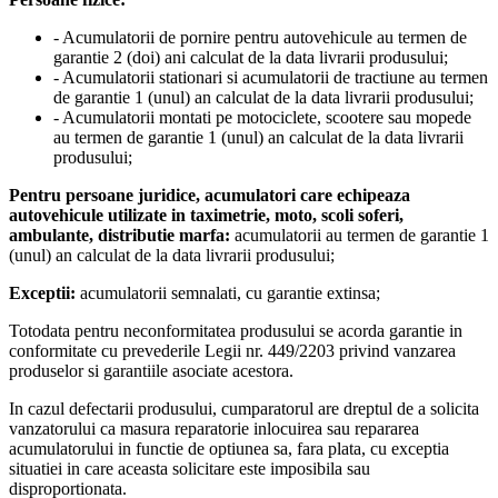
- Acumulatorii de pornire pentru autovehicule au termen de
garantie 2 (doi) ani calculat de la data livrarii produsului;
- Acumulatorii stationari si acumulatorii de tractiune au termen
de garantie 1 (unul) an calculat de la data livrarii produsului;
- Acumulatorii montati pe motociclete, scootere sau mopede
au termen de garantie 1 (unul) an calculat de la data livrarii
produsului;
Pentru persoane juridice, acumulatori care echipeaza
autovehicule utilizate in taximetrie, moto, scoli soferi,
ambulante, distributie marfa:
acumulatorii au termen de garantie 1
(unul) an calculat de la data livrarii produsului;
Exceptii:
acumulatorii semnalati, cu garantie extinsa;
Totodata pentru neconformitatea produsului se acorda garantie in
conformitate cu prevederile Legii nr. 449/2203 privind vanzarea
produselor si garantiile asociate acestora.
In cazul defectarii produsului, cumparatorul are dreptul de a solicita
vanzatorului ca masura reparatorie inlocuirea sau repararea
acumulatorului in functie de optiunea sa, fara plata, cu exceptia
situatiei in care aceasta solicitare este imposibila sau
disproportionata.