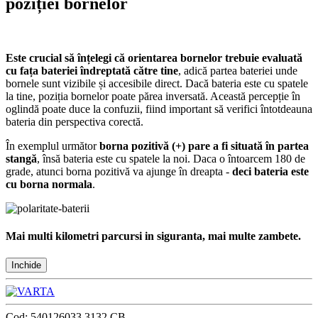
poziției bornelor
Este crucial să înțelegi că orientarea bornelor trebuie evaluată
cu fața bateriei îndreptată către tine
, adică partea bateriei unde
bornele sunt vizibile și accesibile direct. Dacă bateria este cu spatele
la tine, poziția bornelor poate părea inversată. Această percepție în
oglindă poate duce la confuzii, fiind important să verifici întotdeauna
bateria din perspectiva corectă.
În exemplul următor
borna pozitivă (+) pare a fi situată în partea
stangă
, însă bateria este cu spatele la noi. Daca o întoarcem 180 de
grade, atunci borna pozitivă va ajunge în dreapta -
deci bateria este
cu borna normala
.
Mai multi kilometri parcursi in siguranta, mai multe zambete.
Inchide
Cod:
540126033 3132 CB