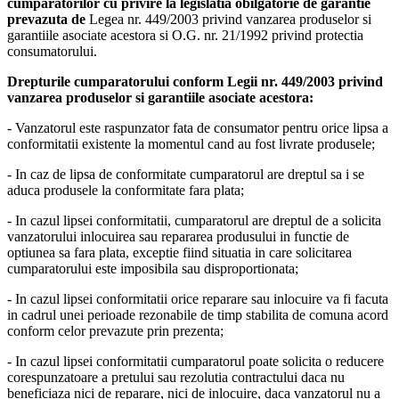
cumparatorilor cu privire la legislatia obilgatorie de garantie
prevazuta de
Legea nr. 449/2003 privind vanzarea produselor si
garantiile asociate acestora si O.G. nr. 21/1992 privind protectia
consumatorului.
Drepturile cumparatorului conform Legii nr. 449/2003 privind
vanzarea produselor si garantiile asociate acestora:
- Vanzatorul este raspunzator fata de consumator pentru orice lipsa a
conformitatii existente la momentul cand au fost livrate produsele;
- In caz de lipsa de conformitate cumparatorul are dreptul sa i se
aduca produsele la conformitate fara plata;
- In cazul lipsei conformitatii, cumparatorul are dreptul de a solicita
vanzatorului inlocuirea sau repararea produsului in functie de
optiunea sa fara plata, exceptie fiind situatia in care solicitarea
cumparatorului este imposibila sau disproportionata;
- In cazul lipsei conformitatii orice reparare sau inlocuire va fi facuta
in cadrul unei perioade rezonabile de timp stabilita de comuna acord
conform celor prevazute prin prezenta;
- In cazul lipsei conformitatii cumparatorul poate solicita o reducere
corespunzatoare a pretului sau rezolutia contractului daca nu
beneficiaza nici de reparare, nici de inlocuire, daca vanzatorul nu a