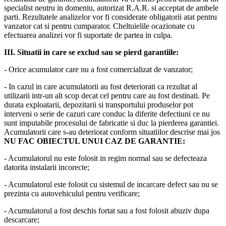
specialist neutru in domeniu, autorizat R.A.R. si acceptat de ambele
parti. Rezultatele analizelor vor fi considerate obligatorii atat pentru
vanzator cat si pentru cumparator. Cheltuielile ocazionate cu
efectuarea analizei vor fi suportate de partea in culpa.
III. Situatii in care se exclud sau se pierd garantiile:
- Orice acumulator care nu a fost comercializat de vanzator;
- In cazul in care acumulatorii au fost deteriorati ca rezultat al
utilizarii intr-un alt scop decat cel pentru care au fost destinati. Pe
durata exploatarii, depozitarii si transportului produselor pot
interveni o serie de cazuri care conduc la diferite defectiuni ce nu
sunt imputabile procesului de fabricatie si duc la pierderea garantiei.
Acumulatorii care s-au deteriorat conform situatiilor descrise mai jos
NU FAC OBIECTUL UNUI CAZ DE GARANTIE:
- Acumulatorul nu este folosit in regim normal sau se defecteaza
datorita instalarii incorecte;
- Acumulatorul este folosit cu sistemul de incarcare defect sau nu se
prezinta cu autovehiculul pentru verificare;
- Acumulatorul a fost deschis fortat sau a fost folosit abuziv dupa
descarcare;