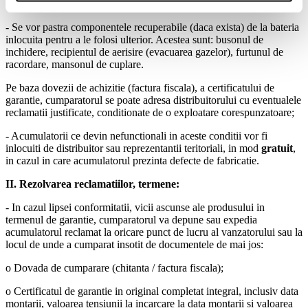
orificii laterale acest buson de inchidere nu este necesar;
- Se vor pastra componentele recuperabile (daca exista) de la bateria
inlocuita pentru a le folosi ulterior. Acestea sunt: busonul de
inchidere, recipientul de aerisire (evacuarea gazelor), furtunul de
racordare, mansonul de cuplare.
Pe baza dovezii de achizitie (factura fiscala), a certificatului de
garantie, cumparatorul se poate adresa distribuitorului cu eventualele
reclamatii justificate, conditionate de o exploatare corespunzatoare;
- Acumulatorii ce devin nefunctionali in aceste conditii vor fi
inlocuiti de distribuitor sau reprezentantii teritoriali, in mod
gratuit
,
in cazul in care acumulatorul prezinta defecte de fabricatie.
II. Rezolvarea reclamatiilor, termene:
- In cazul lipsei conformitatii, vicii ascunse ale produsului in
termenul de garantie, cumparatorul va depune sau expedia
acumulatorul reclamat la oricare punct de lucru al vanzatorului sau la
locul de unde a cumparat insotit de documentele de mai jos:
o Dovada de cumparare (chitanta / factura fiscala);
o Certificatul de garantie in original completat integral, inclusiv data
montarii, valoarea tensiunii la incarcare la data montarii si valoarea