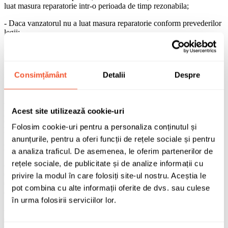
luat masura reparatorie intr-o perioada de timp rezonabila;
- Daca vanzatorul nu a luat masura reparatorie conform prevederilor
legii;
- Cumparatorul nu este indreptatit sa solicite rezolutiunea
contractului daca lipsa conformitatii este minora;
Consimțământ
Detalii
Despre
- Cumparatorul trebuie sa informeze vanzatorul despre lipsa de
conformitate in termen de doua luni de la data la care a constatat-o;
- Lipsa de conformitate aparuta in termen de 6 luni de la livrare se
Acest site utilizează cookie-uri
prezuma ca a existat la momentul livrarii cu exceptia cazurilor in
care prezumtia este incompatibila cu natura acumulatorilor sau a
Folosim cookie-uri pentru a personaliza conținutul și
lipsei de conformitate.
anunțurile, pentru a oferi funcții de rețele sociale și pentru
I. Conditii de depozitare, transport si montare
a analiza traficul. De asemenea, le oferim partenerilor de
rețele sociale, de publicitate și de analize informații cu
- Acumulatorii sunt garantati conform celor prevazute mai sus in
conditiile unei exploatari/utilizari corespunzatoare. Pentru a corecta
privire la modul în care folosiți site-ul nostru. Aceștia le
exploatarea si pentru a beneficia de garantie trebuie respectate
pot combina cu alte informații oferite de dvs. sau culese
conditiile de mai jos:
în urma folosirii serviciilor lor.
- Acumulatorii incarcati din fabrica cu acid si gata de montare pot fi
depozitati timp de 6-12 luni la o temperatura de 10-25 C fara a fi
necesara reincarcarea;