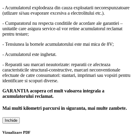
- Acumulatorul explodeaza din cauza exploatarii necorespunzatoare
(utlizare si/sau evaporare excesiva a electrolitului etc.).
- Cumparatorul nu respecta conditiile de acordare ale garantiei –
unitatile care asigura service-ul vor retine acumulatorul reclamat
pentru testare;
- Tensiunea la bornele acumulatorului este mai mica de 8V;
- Acumulatorul este inghetat.
- Reparatii sau marcari neautorizate: reparatii ce afecteaza
caracteristicile structural-constructive, marcari neconventionale
efectuate de catre consumatori: stantari, imprimari sau vopsiri pentru
identificare si scopuri diverse.
GARANTIA acopera cel mult valoarea integrala a
acumulatorului reclamat.
Mai multi kilometri parcursi in siguranta, mai multe zambete.
Inchide
Vizualizare PDF