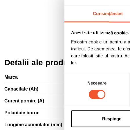
Consimțământ
Acest site utilizează cookie-
Folosim cookie-uri pentru a pe
traficul. De asemenea, le ofer
care folosiți site-ul nostru. A
Detalii ale produsului
lor.
Selecția
Marca
Necesare
consimțământului
Capacitate (Ah)
Curent pornire (A)
Polaritate borne
Respinge
Lungime acumulator (mm)