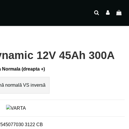
ynamic 12V 45Ah 300A
 Normala (dreapta +)
ă normală VS inversă
545077030 3122 CB