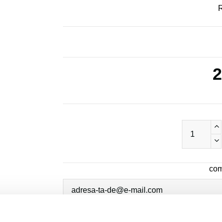
R
2
com
Sunt de acord cu
politica de confidentialit