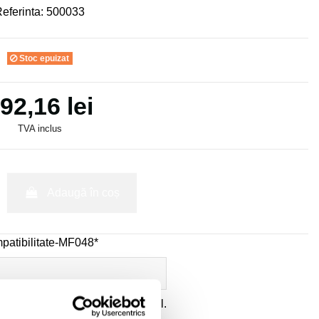
eferinta:
500033
Stoc epuizat
92,16 lei
TVA inclus
Adaugă în coș
patibilitate-MF048*
ate
a datelor cu caracter personal.