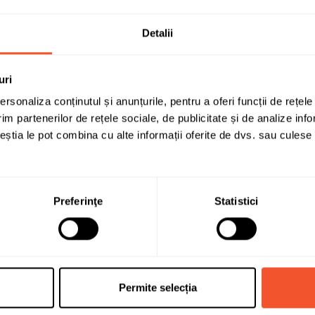
Detalii
uri
Solicită infor
rsonaliza conținutul și anunțurile, pentru a oferi funcții de rețele
im partenerilor de rețele sociale, de publicitate și de analize info
ceștia le pot combina cu alte informații oferite de dvs. sau culese î
VARTA
Preferinţe
Statistici
45
300
Normala (dreapta +)
Permite selecția
219