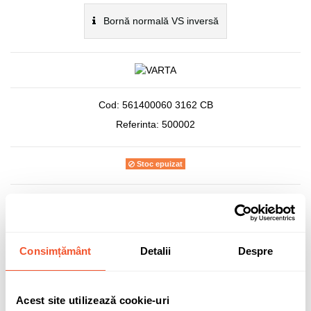
Bornă normală VS inversă
Cod:
561400060 3162 CB
Referinta:
500002
Stoc epuizat
373,39 lei
TVA inclus
Consimțământ
Detalii
Despre
Acest site utilizează cookie-uri