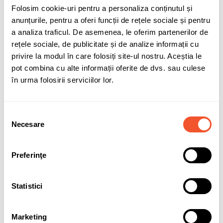
Adaugă în coș
Folosim cookie-uri pentru a personaliza conținutul și
anunțurile, pentru a oferi funcții de rețele sociale și pentru
a analiza traficul. De asemenea, le oferim partenerilor de
compatibilitate-SMF075
compatibilitate-SMF027
rețele sociale, de publicitate și de analize informații cu
privire la modul în care folosiți site-ul nostru. Aceștia le
pot combina cu alte informații oferite de dvs. sau culese
Sunt de acord cu
politica de confidentialitate
a datelor cu
în urma folosirii serviciilor lor.
caracter personal.
Selecția
Necesare
consimțământului
Solicită informații
Garanție acumulatori
Preferinţe
Detalii ale produsului
Statistici
Marca
VARTA
Marketing