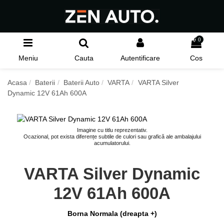
0
Meniu
Cauta
Autentificare
Cos
Acasa
Baterii
Baterii Auto
VARTA
VARTA Silver
Dynamic 12V 61Ah 600A
Imagine cu titlu reprezentativ.
Ocazional, pot exista diferențe subtile de culori sau grafică ale ambalajului
acumulatorului.
VARTA Silver Dynamic
12V 61Ah 600A
Borna Normala (dreapta +)