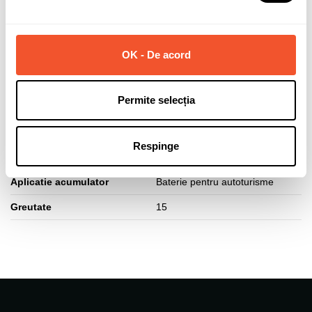
Capacitate (Ah)
61
Curent pornire (A)
600
OK - De acord
Polaritate borne
Normala (dreapta +)
Lungime acumulator (mm)
242
Permite selecția
Latime acumulator (mm)
175
Inaltime acumulator (mm)
175
Respinge
Tip fixare baza
B13
Aplicatie acumulator
Baterie pentru autoturisme
Greutate
15