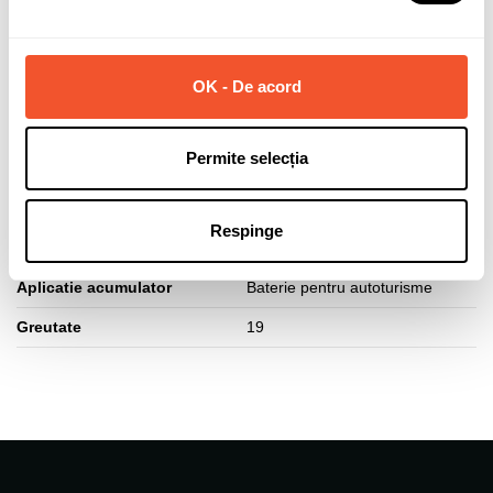
Capacitate (Ah)
74
Curent pornire (A)
680
OK - De acord
Polaritate borne
Normala (dreapta +)
Lungime acumulator (mm)
278
Permite selecția
Latime acumulator (mm)
175
Inaltime acumulator (mm)
190
Respinge
Tip fixare baza
B13
Aplicatie acumulator
Baterie pentru autoturisme
Greutate
19