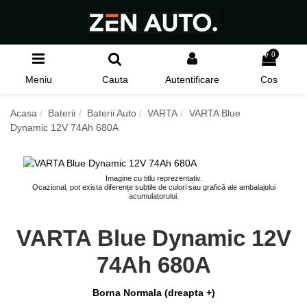
0
Meniu
Cauta
Autentificare
Cos
Acasa
Baterii
Baterii Auto
VARTA
VARTA Blue
Dynamic 12V 74Ah 680A
Imagine cu titlu reprezentativ.
Ocazional, pot exista diferențe subtile de culori sau grafică ale ambalajului
acumulatorului.
VARTA Blue Dynamic 12V
74Ah 680A
Borna Normala (dreapta +)