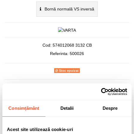
Bornă normală VS inversă
Cod:
574012068 3132 CB
Referinta:
500026
Stoc epuizat
457,38 lei
TVA inclus
Consimțământ
Detalii
Despre
Acest site utilizează cookie-uri