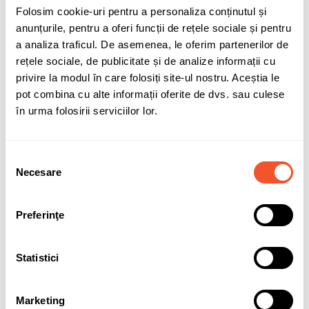
Adaugă în coș
Folosim cookie-uri pentru a personaliza conținutul și
anunțurile, pentru a oferi funcții de rețele sociale și pentru
a analiza traficul. De asemenea, le oferim partenerilor de
compatibilitate-SMF096
rețele sociale, de publicitate și de analize informații cu
privire la modul în care folosiți site-ul nostru. Aceștia le
pot combina cu alte informații oferite de dvs. sau culese
Sunt de acord cu
politica de confidentialitate
a datelor cu
în urma folosirii serviciilor lor.
caracter personal.
Selecția
Necesare
consimțământului
Solicită informații
Garanție acumulatori
Preferinţe
Detalii ale produsului
Statistici
Marca
VARTA
Marketing