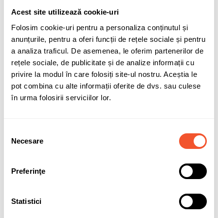
Acest site utilizează cookie-uri
Folosim cookie-uri pentru a personaliza conținutul și
anunțurile, pentru a oferi funcții de rețele sociale și pentru
Adaugă în coș
a analiza traficul. De asemenea, le oferim partenerilor de
rețele sociale, de publicitate și de analize informații cu
compatibilitate-AGM115
compatibilitate-EFB115
privire la modul în care folosiți site-ul nostru. Aceștia le
pot combina cu alte informații oferite de dvs. sau culese
în urma folosirii serviciilor lor.
Sunt de acord cu
politica de confidentialitate
a datelor cu
caracter personal.
Selecția
Necesare
consimțământului
Preferinţe
Solicită informații
Garanție acumulatori
Statistici