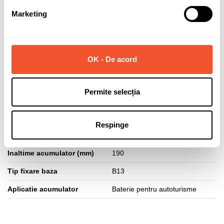
Detalii ale produsului
Marketing
Marca
VARTA
Capacitate (Ah)
80
OK - De acord
Curent pornire (A)
800
Polaritate borne
Normala (dreapta +)
Permite selecția
Tehnologie Start-Stop
DA
Lungime acumulator (mm)
315
Respinge
Latime acumulator (mm)
175
Inaltime acumulator (mm)
190
Tip fixare baza
B13
Aplicatie acumulator
Baterie pentru autoturisme