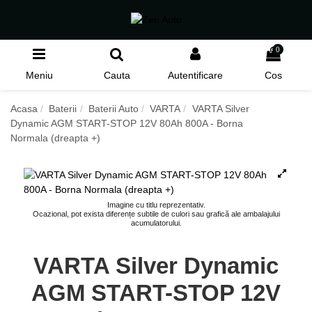
0
Meniu
Cauta
Autentificare
Cos
Acasa
Baterii
Baterii Auto
VARTA
VARTA Silver
Dynamic AGM START-STOP 12V 80Ah 800A - Borna
Normala (dreapta +)
Imagine cu titlu reprezentativ.
Ocazional, pot exista diferențe subtile de culori sau grafică ale ambalajului
acumulatorului.
VARTA Silver Dynamic
AGM START-STOP 12V