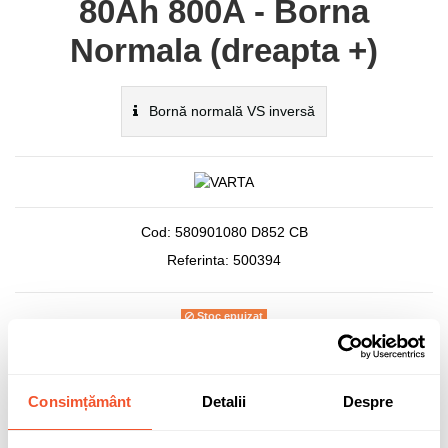
80Ah 800A - Borna
Normala (dreapta +)
Bornă normală VS inversă
Cod:
580901080 D852 CB
Referinta:
500394
Stoc epuizat
865,69 lei
Consimțământ
Detalii
Despre
TVA inclus