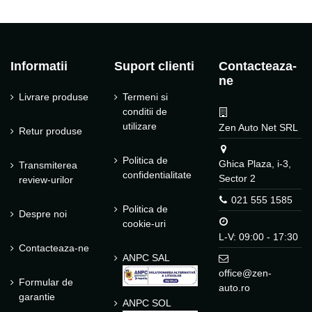
Informatii
Suport clienti
Contacteaza-
ne
Livrare produse
Termeni si
conditii de
utilizare
Zen Auto Net SRL
Retur produse
Politica de
Ghica Plaza, i-3,
Transmiterea
confidentialitate
Sector 2
review-urilor
021 555 1585
Politica de
Despre noi
cookie-uri
L-V: 09:00 - 17:30
Contacteaza-ne
ANPC SAL
office@zen-
Formular de
auto.ro
garantie
ANPC SOL