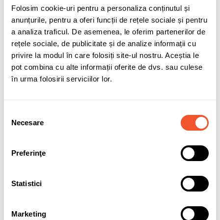
Adaugă în coș
Folosim cookie-uri pentru a personaliza conținutul și
anunțurile, pentru a oferi funcții de rețele sociale și pentru
a analiza traficul. De asemenea, le oferim partenerilor de
compatibilitate-SMF017
rețele sociale, de publicitate și de analize informații cu
privire la modul în care folosiți site-ul nostru. Aceștia le
pot combina cu alte informații oferite de dvs. sau culese
Sunt de acord cu
politica de confidentialitate
a datelor cu
în urma folosirii serviciilor lor.
caracter personal.
Selecția
Necesare
consimțământului
Solicită informații
Garanție acumulatori
Preferinţe
Detalii ale produsului
Statistici
Marca
VARTA
Marketing