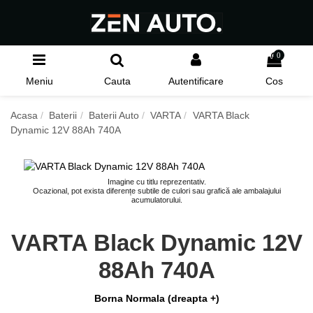
0
Meniu
Cauta
Autentificare
Cos
Acasa
Baterii
Baterii Auto
VARTA
VARTA Black
Dynamic 12V 88Ah 740A
Imagine cu titlu reprezentativ.
Ocazional, pot exista diferențe subtile de culori sau grafică ale ambalajului
acumulatorului.
VARTA Black Dynamic 12V
88Ah 740A
Borna Normala (dreapta +)