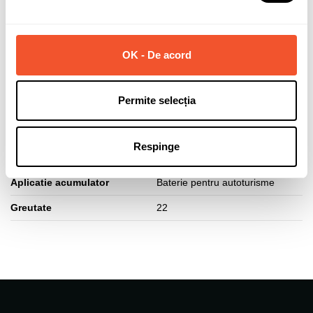
Capacitate (Ah)
88
Curent pornire (A)
740
OK - De acord
Polaritate borne
Normala (dreapta +)
Lungime acumulator (mm)
353
Permite selecția
Latime acumulator (mm)
175
Inaltime acumulator (mm)
175
Respinge
Tip fixare baza
B13
Aplicatie acumulator
Baterie pentru autoturisme
Greutate
22