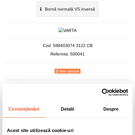
Bornă normală VS inversă
Cod:
588403074 3122 CB
Referinta:
500041
Stoc epuizat
422,86 lei
TVA inclus
Consimțământ
Detalii
Despre
Acest site utilizează cookie-uri