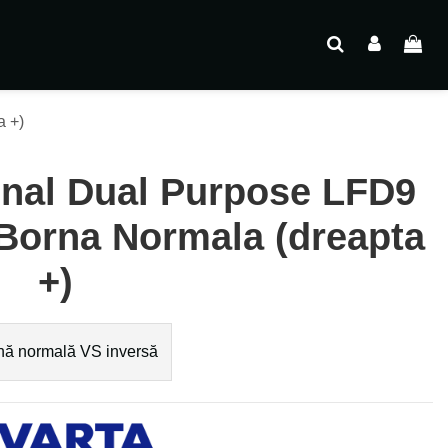
a +)
nal Dual Purpose LFD9
Borna Normala (dreapta
+)
ă normală VS inversă