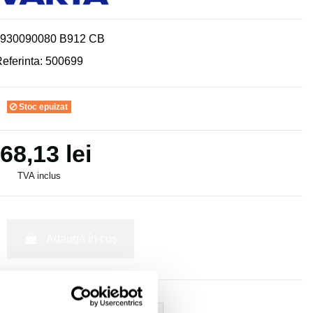
930090080 B912 CB
eferinta:
500699
Stoc epuizat
68,13 lei
TVA inclus
Adaugă în coș
patibilitate-SMF019