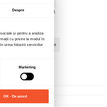
Despre
ate
a datelor cu caracter personal.
 sociale și pentru a analiza
rmații cu privire la modul în
n urma folosirii serviciilor
mații
Garanție acumulatori
Marketing
OK - De acord