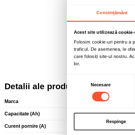
Consimțământ
Acest site utilizează cookie-
Folosim cookie-uri pentru a pe
traficul. De asemenea, le ofer
care folosiți site-ul nostru. A
lor.
Selecția
Detalii ale produsului
Necesare
consimțământului
Marca
Capacitate (Ah)
Respinge
Curent pornire (A)