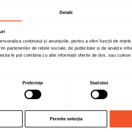
Detalii
Sunt de acord cu
politica de confidentialit
uri
rsonaliza conținutul și anunțurile, pentru a oferi funcții de rețele
im partenerilor de rețele sociale, de publicitate și de analize info
ceștia le pot combina cu alte informații oferite de dvs. sau culese î
Solicită infor
Preferinţe
Statistici
VARTA
90
Permite selecția
800