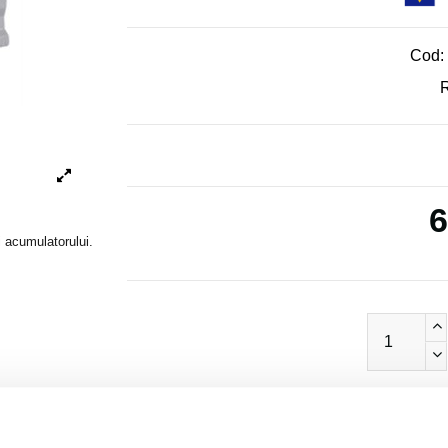
Cod:
R
6
i acumulatorului.
com