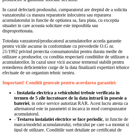
In cazul defectarii produsului, cumparatorul are dreptul de a solicita
vanzatorului ca masura reparatorie inlocuirea sau repararea
acumulatorului in functie de optiunea sa, fara plata, cu exceptia
situatiei in care aceasta solicitare este imposibila sau
disproportionata.
Totodata vanzatorul/producatorul acumulatorilor acorda garantie
pentru viciile ascunse in conformitate cu prevederile O.G nr.
21/1992 privind protectia consumatorului pentru durata medie de
utilizare a produselor, cu conditia respectarii conditiilor de utilizare a
acumulatorilor. In cazul unor vicii ascunse termenul stabilit pentru
remedierea deficientelor curge de la data finalizarii expertizei tehnice
efectuate de un organism tehnic neutru.
Important! Conditii generale pentru acordarea garantiei:
-
Instalatia electrica a vehiculului trebuie verificata in
termen de 5 zile lucratoare de la data intrarii in posesie a
bateriei
, in orice service autorizat RAR. Acest lucru atesta ca
alternatorul este in parametri si incarca in mod corespunzator
acumulatorul.
-
Testarea instalatiei electrice se face periodic
, in functie de
marca/modelul acumulatorului, vehicului pe care s-a montat si
tipul de utilizare. Conditiile sunt detaliate pe certificatul de