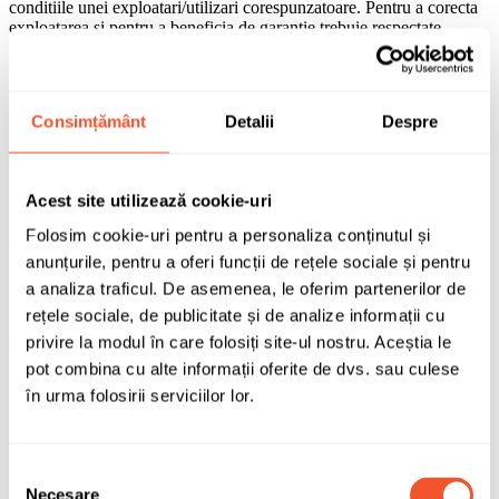
conditiile unei exploatari/utilizari corespunzatoare. Pentru a corecta
exploatarea si pentru a beneficia de garantie trebuie respectate
conditiile de mai jos:
- Acumulatorii incarcati din fabrica cu acid si gata de montare pot fi
depozitati timp de 6-12 luni la o temperatura de 10-25 C fara a fi
Consimțământ
Detalii
Despre
necesara reincarcarea;
- Acumulatorii incarcati trebuie transportati si depozitati in pozitie
verticala (in picioare). In timpul transportului bateria nu trebuie
Acest site utilizează cookie-uri
deteriorata, rasturnata, nu trebuie supusa alunecarii sau
scurtcircuitarii! Bateria este protejata din fabricatie impotriva
Folosim cookie-uri pentru a personaliza conținutul și
scurtcircuitului fiind prevazuta cu un capac rosu aplicat pe polul
anunțurile, pentru a oferi funcții de rețele sociale și pentru
pozitiv.
Folositi intotdeauna acest capac la transportul bateriei
noi si a celei vechi!
a analiza traficul. De asemenea, le oferim partenerilor de
rețele sociale, de publicitate și de analize informații cu
- Nu inclinati acumulatorul in timpul montarii pe autovehicul pentru
a nu iesi acid prin gaurile de aerisire;
privire la modul în care folosiți site-ul nostru. Aceștia le
pot combina cu alte informații oferite de dvs. sau culese
- Mai intai se fixeaza borna plus, apoi borna minus;
în urma folosirii serviciilor lor.
- Se fixeaza strans elementele pe polii bateriei;
- Se verifica pozitia fixa si ancorarea corespunzatoare;
Selecția
- Daca exista furtunuri de aerisire, acestea trebuie reintroduse in
Necesare