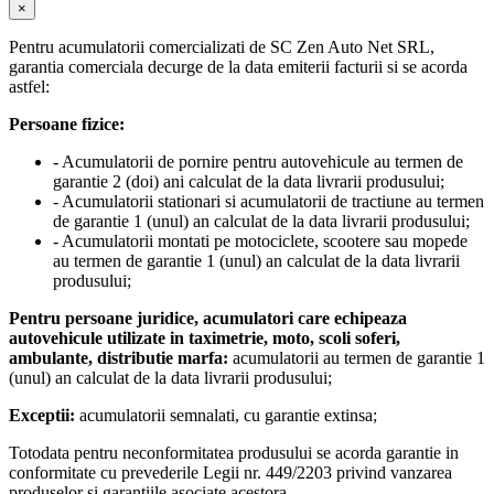
×
Pentru acumulatorii comercializati de SC Zen Auto Net SRL,
garantia comerciala decurge de la data emiterii facturii si se acorda
astfel:
Persoane fizice:
- Acumulatorii de pornire pentru autovehicule au termen de
garantie 2 (doi) ani calculat de la data livrarii produsului;
- Acumulatorii stationari si acumulatorii de tractiune au termen
de garantie 1 (unul) an calculat de la data livrarii produsului;
- Acumulatorii montati pe motociclete, scootere sau mopede
au termen de garantie 1 (unul) an calculat de la data livrarii
produsului;
Pentru persoane juridice, acumulatori care echipeaza
autovehicule utilizate in taximetrie, moto, scoli soferi,
ambulante, distributie marfa:
acumulatorii au termen de garantie 1
(unul) an calculat de la data livrarii produsului;
Exceptii:
acumulatorii semnalati, cu garantie extinsa;
Totodata pentru neconformitatea produsului se acorda garantie in
conformitate cu prevederile Legii nr. 449/2203 privind vanzarea
produselor si garantiile asociate acestora.