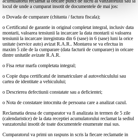
acumulatorul reclamat la oricare punct de lucru al vanzatorului sau la
locul de unde a cumparat insotit de documentele de mai jos:
o Dovada de cumparare (chitanta / factura fiscala);
o Certificatul de garantie in original completat integral, inclusiv data
montarii, valoarea tensiunii la incarcare la data montarii si valoarea
tensiunii la incarcare inregistrata din 6 (sase) in 6 (sase) luni la orice
unitate (service auto) avizat R.A.R.. Montarea se va efectua in
maxim 5 zile de la cumparare (data facturii de cumparare) in oricare
dintre unitatile avizate R.A.R.
o Fisa retur marfa completata integral;
o Copie dupa certificatul de inmatriculare al autovehiculului sau
cartea de identitate a vehiculului;
o Descrierea defectiunii constatate sau a deficientei;
o Nota de constatare intocmita de persoana care a analizat cazul.
Reclamatia deusa de cumparator va fi analizata in termen de 5 zile
(calendaristice) de la data receptiei acumulatorului reclamat la sediul
vanzatorului insotit de toate documentele enumerate mai sus.
Cumparatorul va primi un raspuns in scris la fiecare reclamatie in