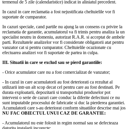
termenul de 5 zile (calendaristice) indicat in aliniatul precedent.
In cazul in care reclamatia a fost nejustificata cheltuielile vor fi
suportate de cumparator.
In cazuri speciale, cand partile nu ajung la un consens cu privire la
reclamatia de garantie, acumulatorul va fi trimis pentru analiza la un
specialist neutru in domeniu, autorizat R.A.R. si acceptat de ambele
parti. Rezultatele analizelor vor fi considerate obligatorii atat pentru
vanzator cat si pentru cumparator. Cheltuielile ocazionate cu
efectuarea analizei vor fi suportate de partea in culpa.
III. Situatii in care se exclud sau se pierd garantiile:
- Orice acumulator care nu a fost comercializat de vanzator;
- In cazul in care acumulatorii au fost deteriorati ca rezultat al
utilizarii intr-un alt scop decat cel pentru care au fost destinati. Pe
durata exploatarii, depozitarii si transportului produselor pot
interveni o serie de cazuri care conduc la diferite defectiuni ce nu
sunt imputabile procesului de fabricatie si duc la pierderea garantiei.
Acumulatorii care s-au deteriorat conform situatiilor descrise mai jos
NU FAC OBIECTUL UNUI CAZ DE GARANTIE:
- Acumulatorul nu este folosit in regim normal sau se defecteaza
datorita instalarii incorecte;