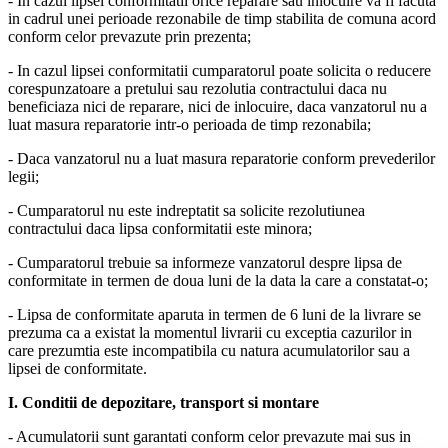
- In cazul lipsei conformitatii orice reparare sau inlocuire va fi facuta
in cadrul unei perioade rezonabile de timp stabilita de comuna acord
conform celor prevazute prin prezenta;
- In cazul lipsei conformitatii cumparatorul poate solicita o reducere
corespunzatoare a pretului sau rezolutia contractului daca nu
beneficiaza nici de reparare, nici de inlocuire, daca vanzatorul nu a
luat masura reparatorie intr-o perioada de timp rezonabila;
- Daca vanzatorul nu a luat masura reparatorie conform prevederilor
legii;
- Cumparatorul nu este indreptatit sa solicite rezolutiunea
contractului daca lipsa conformitatii este minora;
- Cumparatorul trebuie sa informeze vanzatorul despre lipsa de
conformitate in termen de doua luni de la data la care a constatat-o;
- Lipsa de conformitate aparuta in termen de 6 luni de la livrare se
prezuma ca a existat la momentul livrarii cu exceptia cazurilor in
care prezumtia este incompatibila cu natura acumulatorilor sau a
lipsei de conformitate.
I. Conditii de depozitare, transport si montare
- Acumulatorii sunt garantati conform celor prevazute mai sus in