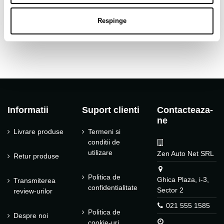
Tip janta
Aliaj
Respinge
Tip produs
Jante auto
Informatii
Suport clienti
Contacteaza-
ne
Livrare produse
Termeni si
conditii de
utilizare
Zen Auto Net SRL
Retur produse
Politica de
Ghica Plaza, i-3,
Transmiterea
confidentialitate
Sector 2
review-urilor
021 555 1585
Politica de
Despre noi
cookie-uri