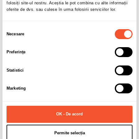
folosiți site-ul nostru. Aceștia le pot combina cu alte informații
oferite de dvs. sau culese în urma folosirii serviciilor lor.
Selecția
Necesare
consimțământului
Solicită informații
Preferinţe
Detalii ale produsului
Statistici
Marca
DEZENT
Marketing
Latime janta
6
Diametru janta
15
PCD (prezoane + distanta)
4x100
OK - De acord
ET (offset)
38
Permite selecția
CB (gaura centrala)
60.1