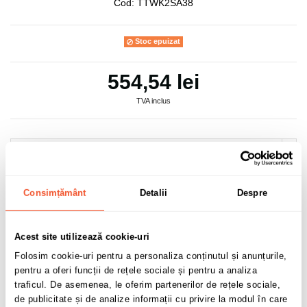
Cod:
TTWK2SA38
Stoc epuizat
554,54 lei
TVA inclus
Adaugă în coș
Consimțământ
Detalii
Despre
0 buc disponibile pentru comandă
Acest site utilizează cookie-uri
Folosim cookie-uri pentru a personaliza conținutul și anunțurile,
pentru a oferi funcții de rețele sociale și pentru a analiza
traficul. De asemenea, le oferim partenerilor de rețele sociale,
Sunt de acord cu
politica de confidentialitate
a datelor cu
de publicitate și de analize informații cu privire la modul în care
caracter personal.