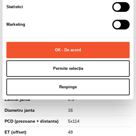
Sunt de acord cu
politica de confidentialitate
a datelor cu
Statistici
caracter personal.
Marketing
Solicită informații
OK - De acord
Permite selecția
Detalii ale produsului
Respinge
Marca
DEZENT
Latime janta
6.5
Diametru janta
16
PCD (prezoane + distanta)
5x114
ET (offset)
48