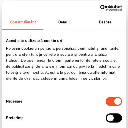
Cod:
TTDZ0SA48
Consimțământ
Detalii
Despre
Stoc epuizat
Acest site utilizează cookie-uri
457,57 lei
Folosim cookie-uri pentru a personaliza conținutul și anunțurile,
TVA inclus
pentru a oferi funcții de rețele sociale și pentru a analiza
traficul. De asemenea, le oferim partenerilor de rețele sociale,
de publicitate și de analize informații cu privire la modul în care
folosiți site-ul nostru. Aceștia le pot combina cu alte informații
oferite de dvs. sau culese în urma folosirii serviciilor lor.
Adaugă în coș
Selecția
Necesare
consimțământului
0 buc disponibile pentru comandă
Preferinţe