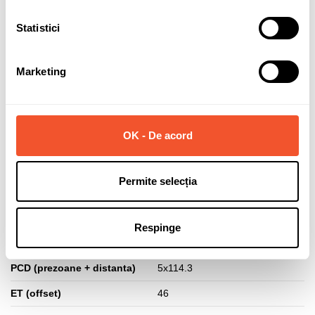
caracter personal.
Statistici
Marketing
Solicită informații
OK - De acord
Detalii ale produsului
Permite selecția
Marca
DEZENT
Latime janta
6
Respinge
Diametru janta
15
PCD (prezoane + distanta)
5x114.3
ET (offset)
46