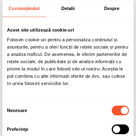
Consimțământ
Detalii
Despre
Cod:
TTZK0SA46E
Stoc epuizat
Acest site utilizează cookie-uri
Folosim cookie-uri pentru a personaliza conținutul și
572,44 lei
anunțurile, pentru a oferi funcții de rețele sociale și pentru
TVA inclus
a analiza traficul. De asemenea, le oferim partenerilor de
rețele sociale, de publicitate și de analize informații cu
privire la modul în care folosiți site-ul nostru. Aceștia le
pot combina cu alte informații oferite de dvs. sau culese
în urma folosirii serviciilor lor.
Adaugă în coș
Selecția
0 buc disponibile pentru comandă
Necesare
consimțământului
Preferinţe
Sunt de acord cu
politica de confidentialitate
a datelor cu