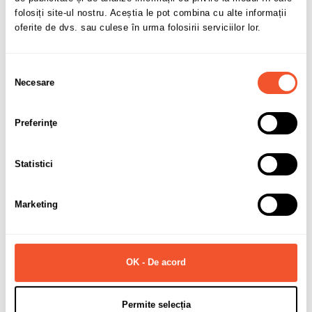
caracter personal.
folosiți site-ul nostru. Aceștia le pot combina cu alte informații
oferite de dvs. sau culese în urma folosirii serviciilor lor.
Selecția
Necesare
consimțământului
Solicită informații
Preferinţe
Detalii ale produsului
Statistici
Marca
DEZENT
Marketing
Latime janta
7
Diametru janta
17
PCD (prezoane + distanta)
5x114.3
OK - De acord
ET (offset)
51
Permite selecția