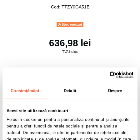
Cod:
TTZY0GA51E
Stoc epuizat
636,98 lei
TVA inclus
Consimțământ
Detalii
Despre
Adaugă în coș
0 buc disponibile pentru comandă
Acest site utilizează cookie-uri
Folosim cookie-uri pentru a personaliza conținutul și anunțurile,
pentru a oferi funcții de rețele sociale și pentru a analiza
traficul. De asemenea, le oferim partenerilor de rețele sociale,
Sunt de acord cu
politica de confidentialitate
a datelor cu
de publicitate și de analize informații cu privire la modul în care