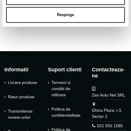
CB (gaura centrala)
67.1
Tip janta
Aliaj
Respinge
Tip produs
Jante auto
Informatii
Suport clienti
Contacteaza-
ne
Livrare produse
Termeni si
conditii de
utilizare
Zen Auto Net SRL
Retur produse
Politica de
Ghica Plaza, i-3,
Transmiterea
confidentialitate
Sector 2
review-urilor
021 555 1585
Politica de