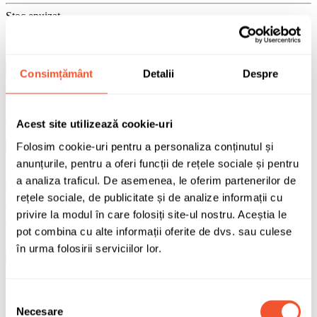
Stoc epuizat
519,61 lei
TVA inclus
Consimțământ
Detalii
Despre
Adaugă în coș
0 buc disponibile pentru comandă
Acest site utilizează cookie-uri
Folosim cookie-uri pentru a personaliza conținutul și
Sunt de acord cu
politica de confidentialitate
a datelor cu caracter
anunțurile, pentru a oferi funcții de rețele sociale și pentru
personal.
a analiza traficul. De asemenea, le oferim partenerilor de
rețele sociale, de publicitate și de analize informații cu
Solicită informații
privire la modul în care folosiți site-ul nostru. Aceștia le
Vizualizare PDF
pot combina cu alte informații oferite de dvs. sau culese
în urma folosirii serviciilor lor.
×
Selecția
Necesare
consimțământului