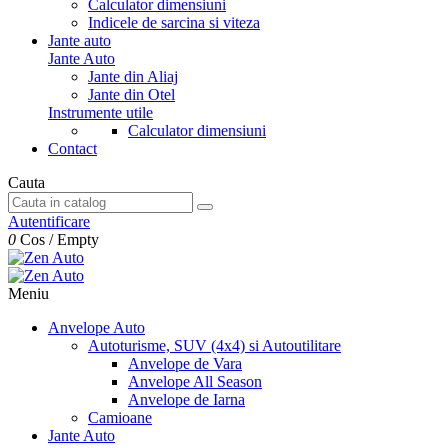
Calculator dimensiuni
Indicele de sarcina si viteza
Jante auto
Jante Auto
Jante din Aliaj
Jante din Otel
Instrumente utile
Calculator dimensiuni
Contact
Cauta
Autentificare
0
Cos
/
Empty
Meniu
Anvelope Auto
Autoturisme, SUV (4x4) si Autoutilitare
Anvelope de Vara
Anvelope All Season
Anvelope de Iarna
Camioane
Jante Auto