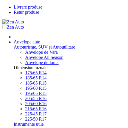
Livrare produse
Retur produse
Anvelope auto
Autoturisme, SUV și Autoutilitare
Anvelope de Vara
Anvelope All Season
Anvelope de Iarna
Dimensiuni uzuale
175/65 R14
185/65 R14
185/65 R15
195/60 R15
195/65 R15
205/55 R16
205/60 R16
215/65 R16
225/45 R17
225/50 R17
Instrumente utile