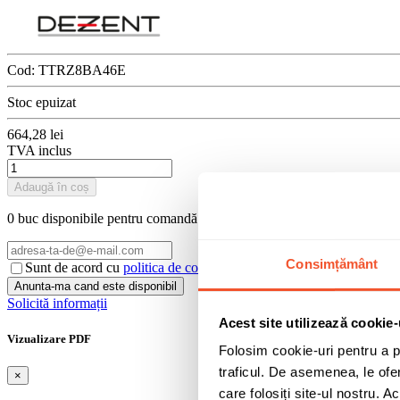
Cod:
TTRZ8BA46E
Stoc epuizat
664,28 lei
TVA inclus
Adaugă în coș
0 buc disponibile pentru comandă
Consimțământ
Sunt de acord cu
politica de confidentialitate
a datelor cu caracter 
Solicită informații
Acest site utilizează cookie-
Vizualizare PDF
Folosim cookie-uri pentru a pe
traficul. De asemenea, le ofer
×
care folosiți site-ul nostru. A