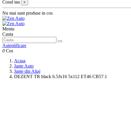
Cosul tau
×
Nu mai sunt produse in cos
Meniu
Cauta
Autentificare
0
Cos
Acasa
Jante Auto
Jante din Aliaj
DEZENT TR black 6.5Jx16 5x112 ET46 CB57.1