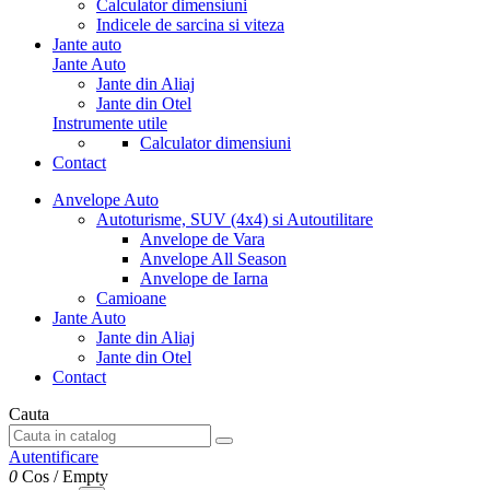
Calculator dimensiuni
Indicele de sarcina si viteza
Jante auto
Jante Auto
Jante din Aliaj
Jante din Otel
Instrumente utile
Calculator dimensiuni
Contact
Anvelope Auto
Autoturisme, SUV (4x4) si Autoutilitare
Anvelope de Vara
Anvelope All Season
Anvelope de Iarna
Camioane
Jante Auto
Jante din Aliaj
Jante din Otel
Contact
Cauta
Autentificare
0
Cos
/
Empty