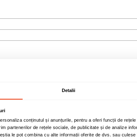
Detalii
personal.
uri
rsonaliza conținutul și anunțurile, pentru a oferi funcții de rețele
im partenerilor de rețele sociale, de publicitate și de analize info
ceștia le pot combina cu alte informații oferite de dvs. sau culese î