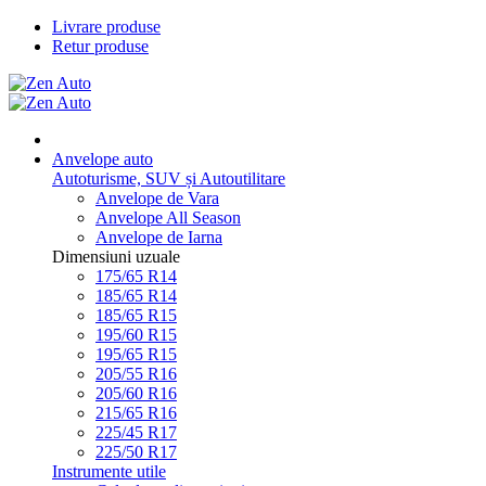
Livrare produse
Retur produse
Anvelope auto
Autoturisme, SUV și Autoutilitare
Anvelope de Vara
Anvelope All Season
Anvelope de Iarna
Dimensiuni uzuale
175/65 R14
185/65 R14
185/65 R15
195/60 R15
195/65 R15
205/55 R16
205/60 R16
215/65 R16
225/45 R17
225/50 R17
Instrumente utile