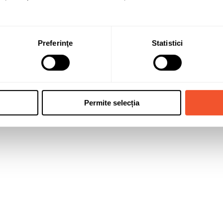
Se încarcă PDF-ul...
Preferinţe
Statistici
Permite selecția