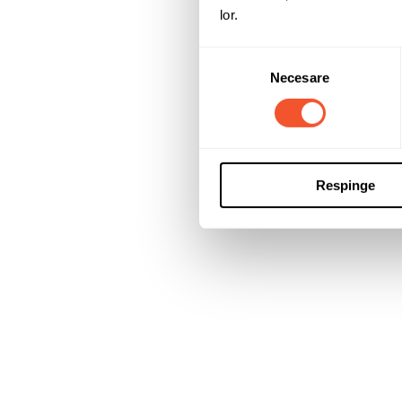
lor.
Selecția
Necesare
consimțământului
Respinge