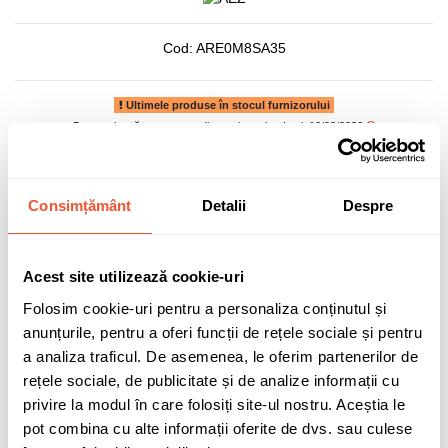
Cod:
ARE0M8SA35
Ultimele produse în stocul furnizorului
Data estimată pentru expediere prin curier: Luni, 10/08/2026
1.175,06 lei
Consimțământ
Detalii
Despre
TVA inclus
Acest site utilizează cookie-uri
Folosim cookie-uri pentru a personaliza conținutul și
Adaugă în coș
anunțurile, pentru a oferi funcții de rețele sociale și pentru
a analiza traficul. De asemenea, le oferim partenerilor de
rețele sociale, de publicitate și de analize informații cu
1 buc disponibilă pentru comandă
privire la modul în care folosiți site-ul nostru. Aceștia le
pot combina cu alte informații oferite de dvs. sau culese