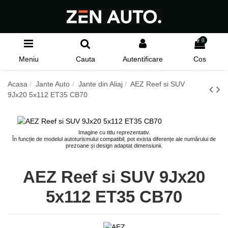
0
Meniu
Cauta
Autentificare
Cos
Acasa
Jante Auto
Jante din Aliaj
AEZ Reef si SUV
9Jx20 5x112 ET35 CB70
Imagine cu titlu reprezentativ.
În funcție de modelul autoturismului compatibil, pot exista diferențe ale numărului de
prezoane și design adaptat dimensiunii.
AEZ Reef si SUV 9Jx20
5x112 ET35 CB70