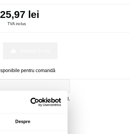
25,97 lei
TVA inclus
Adaugă în coș
isponibile pentru comandă
ate
a datelor cu caracter personal.
Despre