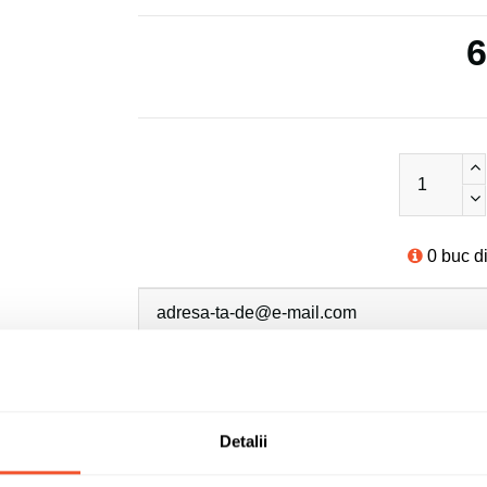
6
0 buc d
Sunt de acord cu
politica de confidentialit
Detalii