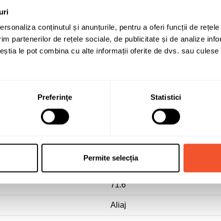
uri
rsonaliza conținutul și anunțurile, pentru a oferi funcții de rețele
im partenerilor de rețele sociale, de publicitate și de analize info
ceștia le pot combina cu alte informații oferite de dvs. sau culese î
DOTZ
Preferinţe
Statistici
7
16
5x114.3
Permite selecția
48
71.6
Aliaj