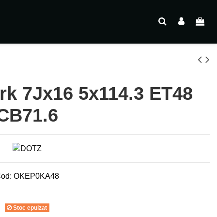
k 7Jx16 5x114.3 ET48
CB71.6
od:
OKEP0KA48
Stoc epuizat