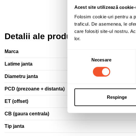
Acest site utilizează cookie-
Folosim cookie-uri pentru a pe
traficul. De asemenea, le ofer
care folosiți site-ul nostru. A
Detalii ale produsului
lor.
Marca
Selecția
Necesare
consimțământului
Latime janta
Diametru janta
PCD (prezoane + distanta)
Respinge
ET (offset)
CB (gaura centrala)
Tip janta