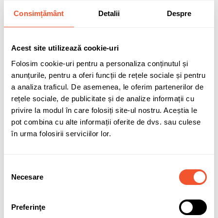
Consimțământ
Detalii
Despre
Cod:
ATOFHGP48
Stoc epuizat
Acest site utilizează cookie-uri
Folosim cookie-uri pentru a personaliza conținutul și
1.215,25 lei
anunțurile, pentru a oferi funcții de rețele sociale și pentru
TVA inclus
a analiza traficul. De asemenea, le oferim partenerilor de
rețele sociale, de publicitate și de analize informații cu
privire la modul în care folosiți site-ul nostru. Aceștia le
pot combina cu alte informații oferite de dvs. sau culese
în urma folosirii serviciilor lor.
Adaugă în coș
Selecția
0 buc disponibile pentru comandă
Necesare
consimțământului
Preferinţe
Sunt de acord cu
politica de confidentialitate
a datelor cu