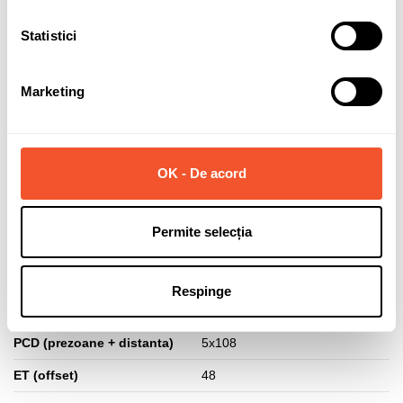
caracter personal.
Statistici
Marketing
Solicită informații
OK - De acord
Detalii ale produsului
Permite selecția
Marca
AEZ
Latime janta
7.5
Respinge
Diametru janta
18
PCD (prezoane + distanta)
5x108
ET (offset)
48