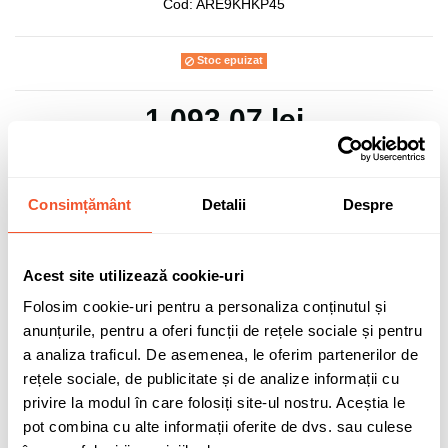
Cod:
ARE9KHKP45
Stoc epuizat
1.093,07 lei
TVA inclus
Consimțământ
Detalii
Despre
Adaugă în coș
Acest site utilizează cookie-uri
Folosim cookie-uri pentru a personaliza conținutul și
anunțurile, pentru a oferi funcții de rețele sociale și pentru
0 buc disponibile pentru comandă
a analiza traficul. De asemenea, le oferim partenerilor de
rețele sociale, de publicitate și de analize informații cu
privire la modul în care folosiți site-ul nostru. Aceștia le
Sunt de acord cu
politica de confidentialitate
a datelor cu
pot combina cu alte informații oferite de dvs. sau culese
caracter personal.