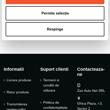
ET (offset)
40
CB (gaura centrala)
65.1
Permite selecția
Tip janta
Aliaj
Tip produs
Jante auto
Respinge
Informatii
Suport clienti
Contacteaza-
ne
Livrare produse
Termeni si
conditii de
utilizare
Zen Auto Net SRL
Retur produse
Politica de
Ghica Plaza, i-3,
Transmiterea
confidentialitate
Sector 2
review-urilor