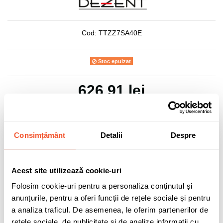
Cod:
TTZZ7SA40E
Stoc epuizat
626,91 lei
TVA inclus
Consimțământ
Detalii
Despre
Adaugă în coș
Acest site utilizează cookie-uri
Folosim cookie-uri pentru a personaliza conținutul și
0 buc disponibile pentru comandă
anunțurile, pentru a oferi funcții de rețele sociale și pentru
a analiza traficul. De asemenea, le oferim partenerilor de
rețele sociale, de publicitate și de analize informații cu