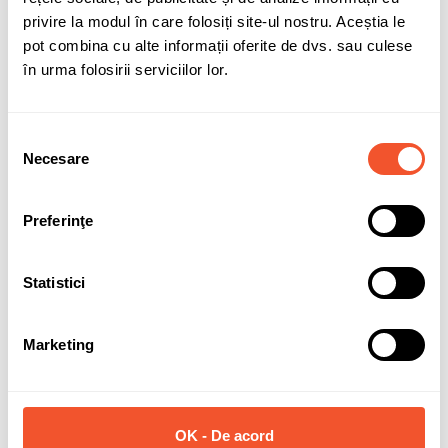
privire la modul în care folosiți site-ul nostru. Aceștia le
Sunt de acord cu
politica de confidentialitate
a datelor cu
pot combina cu alte informații oferite de dvs. sau culese
caracter personal.
în urma folosirii serviciilor lor.
Selecția
Necesare
consimțământului
Solicită informații
Preferinţe
Detalii ale produsului
Statistici
Marca
DEZENT
Marketing
Latime janta
6.5
Diametru janta
16
PCD (prezoane + distanta)
5x110
OK - De acord