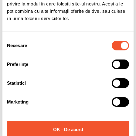
Sunt de acord cu
politica de confidentialitate
a datelor cu
privire la modul în care folosiți site-ul nostru. Aceștia le
caracter personal.
pot combina cu alte informații oferite de dvs. sau culese
în urma folosirii serviciilor lor.
Selecția
Necesare
consimțământului
Solicită informații
Preferinţe
Detalii ale produsului
Statistici
Marca
DOTZ
Latime janta
8
Marketing
Diametru janta
18
PCD (prezoane + distanta)
5x120
OK - De acord
ET (offset)
35