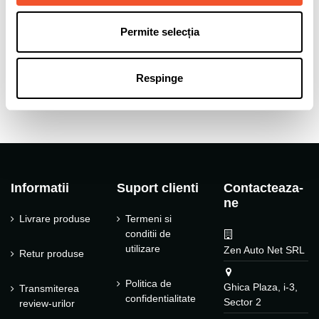
CB (gaura centrala)
72.6
Permite selecția
Tip janta
Aliaj
Tip produs
Jante auto
Respinge
Informatii
Suport clienti
Contacteaza-
ne
Livrare produse
Termeni si
conditii de
utilizare
Zen Auto Net SRL
Retur produse
Politica de
Ghica Plaza, i-3,
Transmiterea
confidentialitate
Sector 2
review-urilor