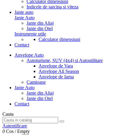
Calculator dimensiuni
Indicele de sarcina si viteza
Jante auto
Jante Auto
Jante din Aliaj
Jante din Otel
Instrumente utile
Calculator dimensiuni
Contact
Anvelope Auto
Autoturisme, SUV (4x4) si Autoutilitare
Anvelope de Vara
Anvelope All Season
Anvelope de Iarna
Camioane
Jante Auto
Jante din Aliaj
Jante din Otel
Contact
Cauta
Autentificare
0
Cos
/
Empty