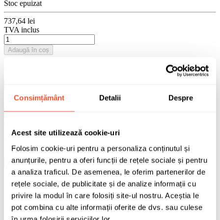
Stoc epuizat
737,64 lei
TVA inclus
Adaugă în coș
0 buc disponibile pentru comandă
Sunt de acord cu
politica de confidentialitate
a datelor cu caracter
Consimțământ
Detalii
Despre
personal.
Solicită informații
Acest site utilizează cookie-uri
Vizualizare PDF
Folosim cookie-uri pentru a personaliza conținutul și
anunțurile, pentru a oferi funcții de rețele sociale și pentru
×
a analiza traficul. De asemenea, le oferim partenerilor de
rețele sociale, de publicitate și de analize informații cu
privire la modul în care folosiți site-ul nostru. Aceștia le
Se încarcă PDF-ul...
pot combina cu alte informații oferite de dvs. sau culese
în urma folosirii serviciilor lor.