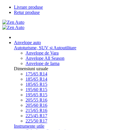
Livrare produse
Retur produse
Anvelope auto
Autoturisme, SUV și Autoutilitare
Anvelope de Vara
Anvelope All Season
Anvelope de Iarna
Dimensiuni uzuale
175/65 R14
185/65 R14
185/65 R15
195/60 R15
195/65 R15
205/55 R16
205/60 R16
215/65 R16
225/45 R17
225/50 R17
Instrumente utile