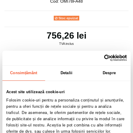
Cod:
OMI78FA48
Stoc epuizat
756,26 lei
TVA inclus
Consimțământ
Detalii
Despre
Adaugă în coș
Acest site utilizează cookie-uri
0 buc disponibile pentru comandă
Folosim cookie-uri pentru a personaliza conținutul și anunțurile,
pentru a oferi funcții de rețele sociale și pentru a analiza
traficul. De asemenea, le oferim partenerilor de rețele sociale,
de publicitate și de analize informații cu privire la modul în care
Sunt de acord cu
politica de confidentialitate
a datelor cu
folosiți site-ul nostru. Aceștia le pot combina cu alte informații
caracter personal.
oferite de dvs. sau culese în urma folosirii serviciilor lor.