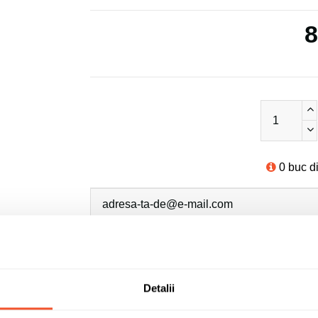
8
0 buc d
Sunt de acord cu
politica de confidentialit
Detalii