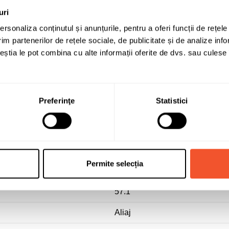
uri
rsonaliza conținutul și anunțurile, pentru a oferi funcții de rețele
im partenerilor de rețele sociale, de publicitate și de analize info
ceștia le pot combina cu alte informații oferite de dvs. sau culese î
DEZENT
Preferinţe
Statistici
7.5
18
5x112
Permite selecția
42
57.1
Aliaj