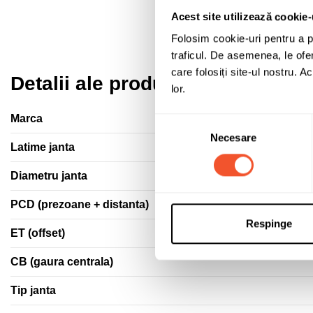
Acest site utilizează cookie-
Folosim cookie-uri pentru a pe
traficul. De asemenea, le ofer
care folosiți site-ul nostru. A
Detalii ale produsului
lor.
Marca
Selecția
Necesare
consimțământului
Latime janta
Diametru janta
PCD (prezoane + distanta)
Respinge
ET (offset)
CB (gaura centrala)
Tip janta