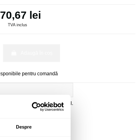
70,67 lei
TVA inclus
Adaugă în coș
isponibile pentru comandă
ate
a datelor cu caracter personal.
Despre