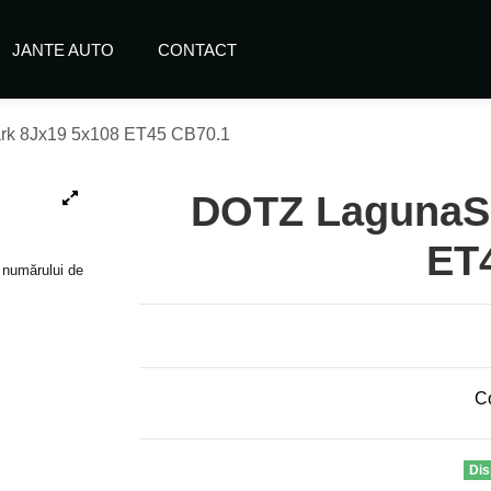
JANTE AUTO
CONTACT
k 8Jx19 5x108 ET45 CB70.1
DOTZ LagunaSe
ET
e numărului de
C
Dis