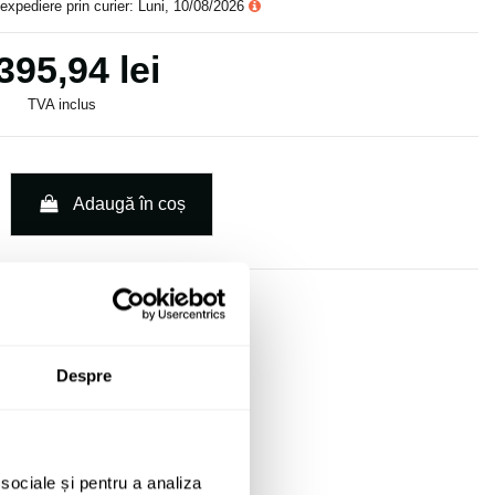
expediere prin curier: Luni, 10/08/2026
395,94 lei
TVA inclus
Adaugă în coș
Solicită informații
Despre
 sociale și pentru a analiza