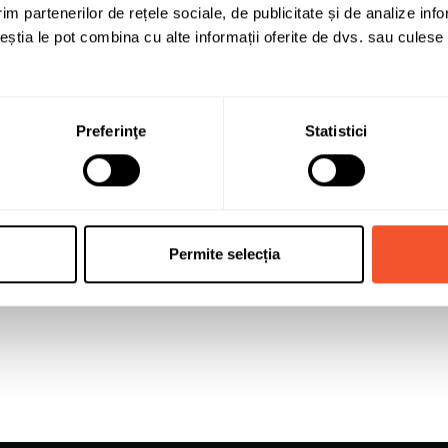
im partenerilor de rețele sociale, de publicitate și de analize info
8
ceștia le pot combina cu alte informații oferite de dvs. sau culese î
19
5x108
Preferinţe
Statistici
45
70.1
Aliaj
Permite selecția
Jante auto