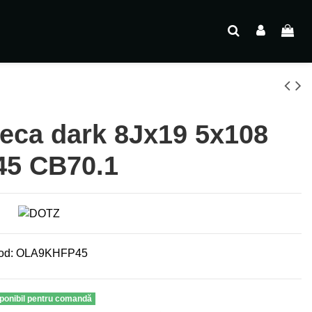
ca dark 8Jx19 5x108
45 CB70.1
od:
OLA9KHFP45
ponibil pentru comandă