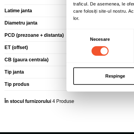
traficul. De asemenea, le ofer
Latime janta
care folosiți site-ul nostru. A
lor.
Diametru janta
Selecția
PCD (prezoane + distanta)
Necesare
consimțământului
ET (offset)
CB (gaura centrala)
Tip janta
Respinge
Tip produs
În stocul furnizorului
4 Produse