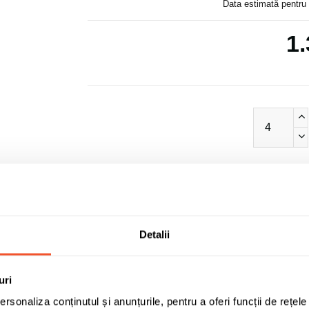
Data estimată pentru 
1.
Detalii
uri
rsonaliza conținutul și anunțurile, pentru a oferi funcții de rețele
DOTZ