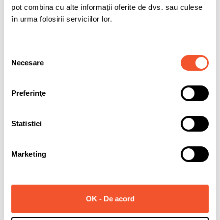
pot combina cu alte informații oferite de dvs. sau culese
în urma folosirii serviciilor lor.
Selecția
Solicită informații
Necesare
consimțământului
Preferinţe
Detalii ale produsului
Marca
DOTZ
Statistici
Latime janta
8
Marketing
Diametru janta
19
PCD (prezoane + distanta)
5x112
ET (offset)
45
OK - De acord
CB (gaura centrala)
70.1