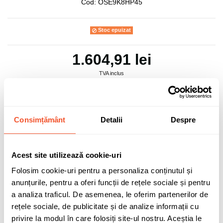
Cod:
OSE9K8HP45
Stoc epuizat
1.604,91 lei
TVA inclus
Consimțământ
Detalii
Despre
Adaugă în coș
Acest site utilizează cookie-uri
0 buc disponibile pentru comandă
Folosim cookie-uri pentru a personaliza conținutul și
anunțurile, pentru a oferi funcții de rețele sociale și pentru
a analiza traficul. De asemenea, le oferim partenerilor de
rețele sociale, de publicitate și de analize informații cu
Sunt de acord cu
politica de confidentialitate
a datelor cu
caracter personal.
privire la modul în care folosiți site-ul nostru. Aceștia le