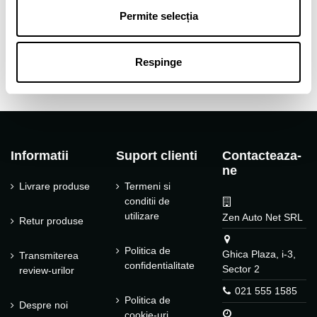
Tip janta
Aliaj
Permite selecția
Tip produs
Jante auto
Respinge
Informatii
Suport clienti
Contacteaza-
ne
Livrare produse
Termeni si
conditii de
utilizare
Zen Auto Net SRL
Retur produse
Politica de
Ghica Plaza, i-3,
Transmiterea
confidentialitate
Sector 2
review-urilor
021 555 1585
Politica de
Despre noi
cookie-uri