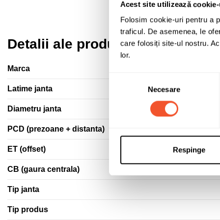
Acest site utilizează cookie-
Folosim cookie-uri pentru a pe
traficul. De asemenea, le ofer
Detalii ale produsului
care folosiți site-ul nostru. A
lor.
Marca
Selecția
Latime janta
Necesare
consimțământului
Diametru janta
PCD (prezoane + distanta)
ET (offset)
Respinge
CB (gaura centrala)
Tip janta
Tip produs