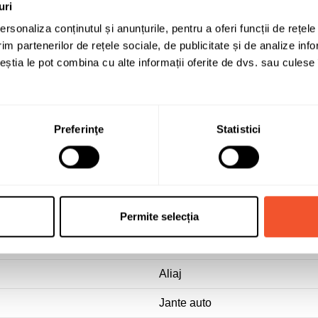
uri
rsonaliza conținutul și anunțurile, pentru a oferi funcții de rețele
im partenerilor de rețele sociale, de publicitate și de analize info
ceștia le pot combina cu alte informații oferite de dvs. sau culese î
DEZENT
8
Preferinţe
Statistici
18
5x112
50
Permite selecția
70
Aliaj
Jante auto