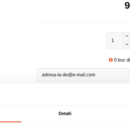
9
0 buc d
Sunt de acord cu
politica de confidentialit
Detalii