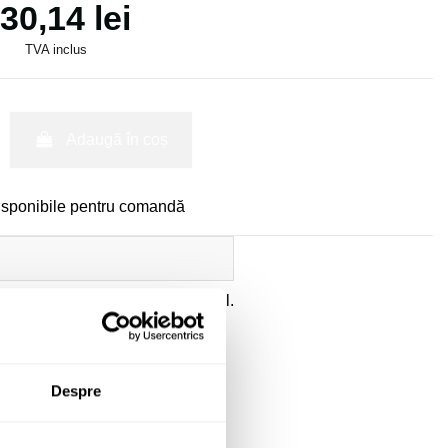
30,14 lei
TVA inclus
Adaugă în coș
isponibile pentru comandă
ate
a datelor cu caracter personal.
Despre
Solicită informații