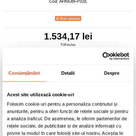
Cod:
APA9J8FP32E
Stoc epuizat
1.534,17 lei
TVA inclus
Consimțământ
Detalii
Despre
Adaugă în coș
Acest site utilizează cookie-uri
0 buc disponibile pentru comandă
Folosim cookie-uri pentru a personaliza conținutul și
anunțurile, pentru a oferi funcții de rețele sociale și pentru
a analiza traficul. De asemenea, le oferim partenerilor de
rețele sociale, de publicitate și de analize informații cu
Sunt de acord cu
politica de confidentialitate
a datelor cu
caracter personal.
privire la modul în care folosiți site-ul nostru. Aceștia le