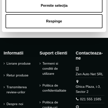
Tip janta
Aliaj
Permite selecția
Tip produs
Jante auto
Respinge
Informatii
Suport clienti
Contacteaza-
ne
Livrare produse
Termeni si
conditii de
utilizare
Zen Auto Net SRL
Retur produse
Politica de
Ghica Plaza, i-3,
Transmiterea
confidentialitate
Sector 2
review-urilor
021 555 1585
Politica de
Despre noi
cookie-uri