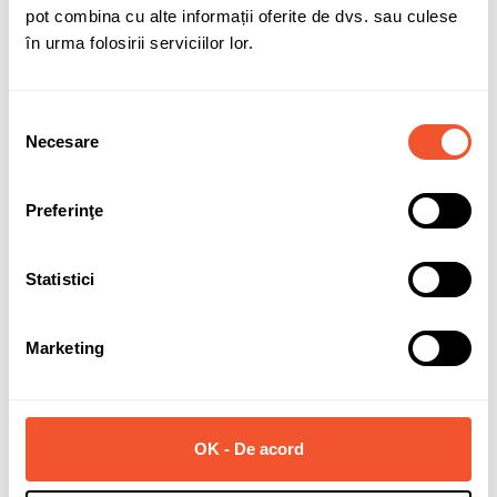
pot combina cu alte informații oferite de dvs. sau culese
în urma folosirii serviciilor lor.
Selecția
Solicită informații
Necesare
consimțământului
Preferinţe
Detalii ale produsului
Marca
AEZ
Statistici
Latime janta
7.5
Marketing
Diametru janta
19
PCD (prezoane + distanta)
5x112
ET (offset)
32
OK - De acord
CB (gaura centrala)
66.6